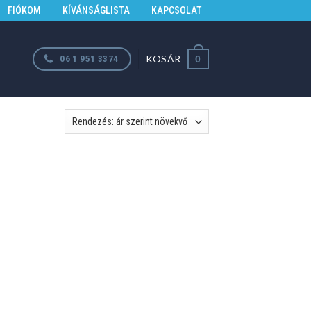
FIÓKOM
KÍVÁNSÁGLISTA
KAPCSOLAT
KOSÁR
06 1 951 3374
0