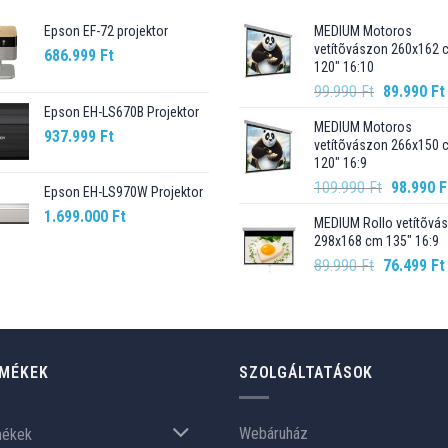
Epson EF-72 projektor
MEDIUM Motoros
vetítõvászon 260x162 
686.999
Ft
120" 16:10
Original
99.990
Ft
89.990
Ft
price
Epson EH-LS670B Projektor
MEDIUM Motoros
was:
937.999
Ft
vetítõvászon 266x150 
99.990 Ft.
120" 16:9
Original
109.990
Ft
98.990
F
Epson EH-LS970W Projektor
price
1.699.000
Ft
MEDIUM Rollo vetítõvá
was:
298x168 cm 135" 16:9
109.990 F
Original
89.990
Ft
76.499
Ft
price
was:
89.990 Ft.
MÉKEK
SZOLGÁLTATÁSOK
Webáruház
mékek