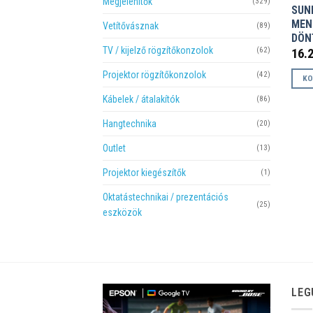
Megjelenítők
(329)
SUN
MEN
Vetítővásznak
(89)
DÖN
TV / kijelző rögzítőkonzolok
(62)
16.
Projektor rögzítőkonzolok
(42)
KO
Kábelek / átalakítók
(86)
Hangtechnika
(20)
Outlet
(13)
Projektor kiegészítők
(1)
Oktatástechnikai / prezentációs
(25)
eszközök
LEG