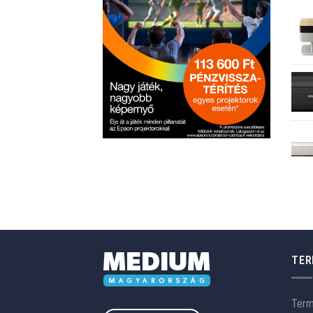
TER
Ter