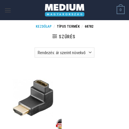
Skip
0
to
content
KEZDŐLAP
/
TÍPUS TERMÉK
/
68782
SZŰRÉS