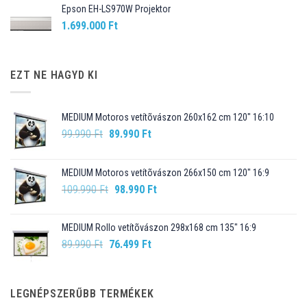
Epson EH-LS970W Projektor
1.699.000
Ft
EZT NE HAGYD KI
MEDIUM Motoros vetítõvászon 260x162 cm 120" 16:10
Original
Current
99.990
Ft
89.990
Ft
price
price
was:
is:
MEDIUM Motoros vetítõvászon 266x150 cm 120" 16:9
99.990 Ft.
89.990 Ft.
Original
Current
109.990
Ft
98.990
Ft
price
price
was:
is:
MEDIUM Rollo vetítõvászon 298x168 cm 135" 16:9
109.990 Ft.
98.990 Ft.
Original
Current
89.990
Ft
76.499
Ft
price
price
was:
is:
89.990 Ft.
76.499 Ft.
LEGNÉPSZERŰBB TERMÉKEK