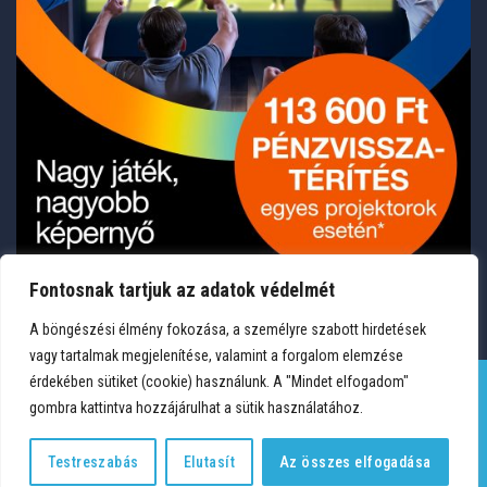
Fontosnak tartjuk az adatok védelmét
A böngészési élmény fokozása, a személyre szabott hirdetések
vagy tartalmak megjelenítése, valamint a forgalom elemzése
érdekében sütiket (cookie) használunk. A "Mindet elfogadom"
gombra kattintva hozzájárulhat a sütik használatához.
TERMÉKEK
KÍVÁNSÁGLISTA
FIÓKOM
KAPCSOLAT
VÁSÁRLÁSI FELTÉTELEK
ADATVÉDELEM
Testreszabás
Elutasít
Az összes elfogadása
Copyright 2026 © Medium Hungary Kft. Minden jog fenntartva.