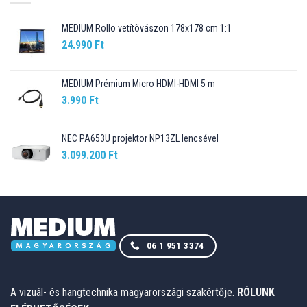
MEDIUM Rollo vetítõvászon 178x178 cm 1:1
24.990
Ft
MEDIUM Prémium Micro HDMI-HDMI 5 m
3.990
Ft
NEC PA653U projektor NP13ZL lencsével
3.099.200
Ft
06 1 951 3374
A vizuál- és hangtechnika magyarországi szakértője.
RÓLUNK