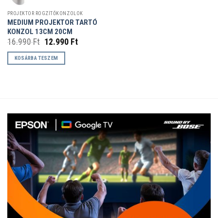
PROJEKTOR RÖGZÍTŐKONZOLOK
MEDIUM PROJEKTOR TARTÓ
KONZOL 13CM 20CM
Original
Current
16.990
Ft
12.990
Ft
price
price
was:
is:
KOSÁRBA TESZEM
16.990 Ft.
12.990 Ft.