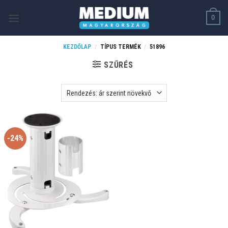
Skip
0
to
content
KEZDŐLAP
/
TÍPUS TERMÉK
/
51896
SZŰRÉS
-24%