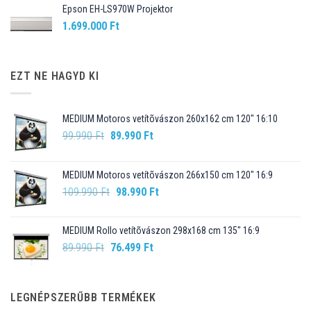
Epson EH-LS970W Projektor
1.699.000
Ft
EZT NE HAGYD KI
MEDIUM Motoros vetítõvászon 260x162 cm 120" 16:10
Original
Current
99.990
Ft
89.990
Ft
price
price
was:
is:
MEDIUM Motoros vetítõvászon 266x150 cm 120" 16:9
99.990 Ft.
89.990 Ft.
Original
Current
109.990
Ft
98.990
Ft
price
price
was:
is:
MEDIUM Rollo vetítõvászon 298x168 cm 135" 16:9
109.990 Ft.
98.990 Ft.
Original
Current
89.990
Ft
76.499
Ft
price
price
was:
is:
89.990 Ft.
76.499 Ft.
LEGNÉPSZERŰBB TERMÉKEK