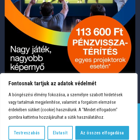
Fontosnak tartjuk az adatok védelmét
A böngészési élmény fokozása, a személyre szabott hirdetések
vagy tartalmak megjelenítése, valamint a forgalom elemzése
érdekében sütiket (cookie) használunk. A "Mindet elfogadom"
gombra kattintva hozzájárulhat a sütik használatához.
TERMÉKEK
KÍVÁNSÁGLISTA
FIÓKOM
KAPCSOLAT
VÁSÁRLÁSI FELTÉTELEK
ADATVÉDELEM
Testreszabás
Elutasít
Az összes elfogadása
Copyright 2026 © Medium Hungary Kft. Minden jog fenntartva.