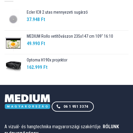
Ecler IC8 2 utas mennyezeti sugárzó
37.948
Ft
MEDIUM Rollo vetítõvászon 235x147 cm 109" 16:10
49.990
Ft
Optoma H190x projektor
162.999
Ft
06 1 951 3374
A vizuál- és hangtechnika magyarországi szakértője.
RÓLUNK