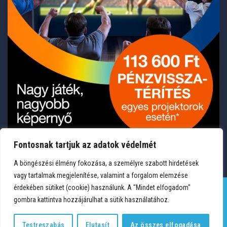
Fontosnak tartjuk az adatok védelmét
A böngészési élmény fokozása, a személyre szabott hirdetések
vagy tartalmak megjelenítése, valamint a forgalom elemzése
érdekében sütiket (cookie) használunk. A "Mindet elfogadom"
gombra kattintva hozzájárulhat a sütik használatához.
TERMÉKEK
KÍVÁNSÁGLISTA
FIÓKOM
KAPCSOLAT
VÁSÁRLÁSI FELTÉTELEK
ADATVÉDELEM
Testreszabás
Elutasít
Az összes elfogadása