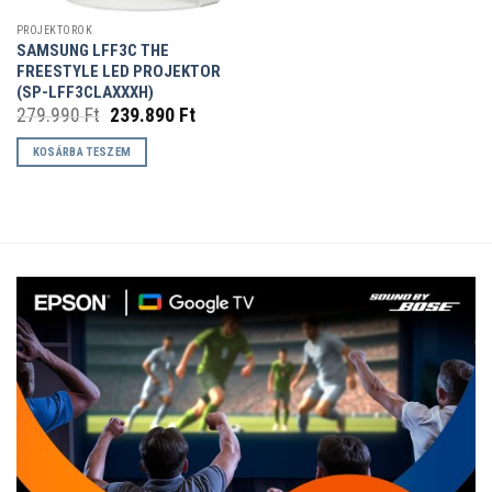
PROJEKTOROK
SAMSUNG LFF3C THE
FREESTYLE LED PROJEKTOR
(SP-LFF3CLAXXXH)
Original
Current
279.990
Ft
239.890
Ft
price
price
was:
is:
KOSÁRBA TESZEM
279.990 Ft.
239.890 Ft.