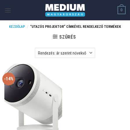
Skip
0
to
content
KEZDŐLAP
/
“UTAZÓS PROJEKTOR” CÍMKÉVEL RENDELKEZŐ TERMÉKEK
SZŰRÉS
-14%