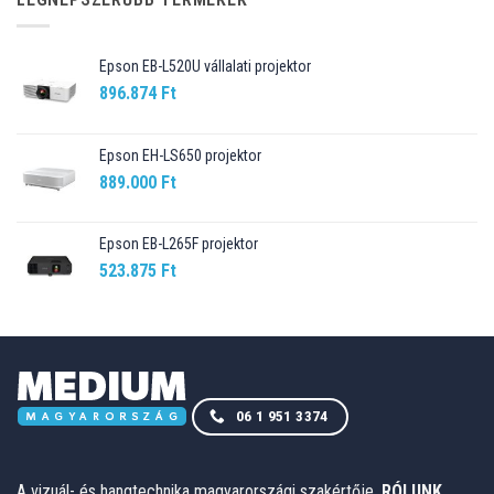
Epson EB-L520U vállalati projektor
896.874
Ft
Epson EH-LS650 projektor
889.000
Ft
Epson EB-L265F projektor
523.875
Ft
06 1 951 3374
A vizuál- és hangtechnika magyarországi szakértője.
RÓLUNK