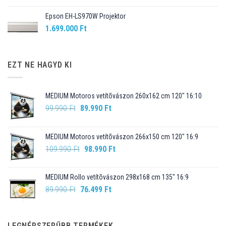
Epson EH-LS970W Projektor
1.699.000
Ft
EZT NE HAGYD KI
MEDIUM Motoros vetítõvászon 260x162 cm 120" 16:10
Original
Current
99.990
Ft
89.990
Ft
price
price
was:
is:
MEDIUM Motoros vetítõvászon 266x150 cm 120" 16:9
99.990 Ft.
89.990 Ft.
Original
Current
109.990
Ft
98.990
Ft
price
price
was:
is:
MEDIUM Rollo vetítõvászon 298x168 cm 135" 16:9
109.990 Ft.
98.990 Ft.
Original
Current
89.990
Ft
76.499
Ft
price
price
was:
is:
89.990 Ft.
76.499 Ft.
LEGNÉPSZERŰBB TERMÉKEK