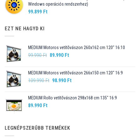
Windows operációs rendszerhez)
99.899
Ft
EZT NE HAGYD KI
MEDIUM Motoros vetítõvászon 260x162 cm 120" 16:10
Original
Current
99.990
Ft
89.990
Ft
price
price
was:
is:
MEDIUM Motoros vetítõvászon 266x150 cm 120" 16:9
99.990 Ft.
89.990 Ft.
Original
Current
109.990
Ft
98.990
Ft
price
price
was:
is:
MEDIUM Rollo vetítõvászon 298x168 cm 135" 16:9
109.990 Ft.
98.990 Ft.
89.990
Ft
LEGNÉPSZERŰBB TERMÉKEK