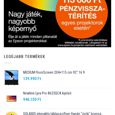
LEGÚJABB TERMÉKEK
MEDIUM FloorScreen 204×115 cm 92″ 16:9
139.990
Ft
Newline Lyra Pro 8623QCA kijelző
946.150
Ft
SOLARIS interaktív táblaszoftver (tanári "örök" licensz,