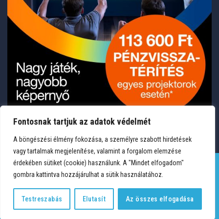
Fontosnak tartjuk az adatok védelmét
A böngészési élmény fokozása, a személyre szabott hirdetések
vagy tartalmak megjelenítése, valamint a forgalom elemzése
érdekében sütiket (cookie) használunk. A "Mindet elfogadom"
gombra kattintva hozzájárulhat a sütik használatához.
TERMÉKEK
KÍVÁNSÁGLISTA
FIÓKOM
KAPCSOLAT
VÁSÁRLÁSI FELTÉTELEK
ADATVÉDELEM
Testreszabás
Elutasít
Az összes elfogadása
Copyright 2026 © Medium Hungary Kft. Minden jog fenntartva.