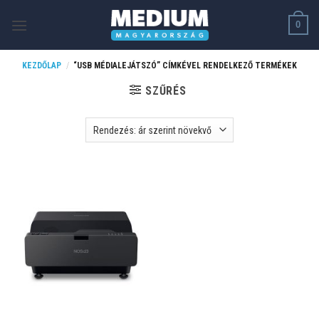
Skip
0
to
content
KEZDŐLAP
/
“USB MÉDIALEJÁTSZÓ” CÍMKÉVEL RENDELKEZŐ TERMÉKEK
SZŰRÉS