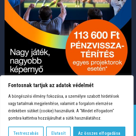
Fontosnak tartjuk az adatok védelmét
A böngészési élmény fokozása, a személyre szabott hirdetések
vagy tartalmak megjelenítése, valamint a forgalom elemzése
érdekében sütiket (cookie) használunk. A "Mindet elfogadom"
gombra kattintva hozzájárulhat a sütik használatához.
TERMÉKEK
KÍVÁNSÁGLISTA
FIÓKOM
KAPCSOLAT
VÁSÁRLÁSI FELTÉTELEK
ADATVÉDELEM
Testreszabás
Elutasít
Az összes elfogadása