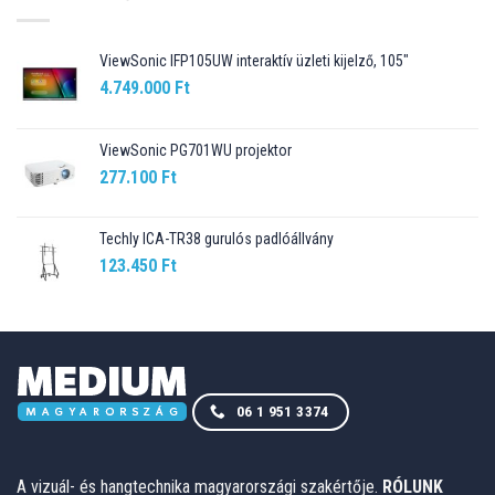
ViewSonic IFP105UW interaktív üzleti kijelző, 105"
4.749.000
Ft
ViewSonic PG701WU projektor
277.100
Ft
Techly ICA-TR38 gurulós padlóállvány
123.450
Ft
06 1 951 3374
A vizuál- és hangtechnika magyarországi szakértője.
RÓLUNK