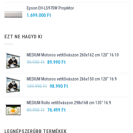
Epson EH-LS970W Projektor
1.699.000
Ft
EZT NE HAGYD KI
MEDIUM Motoros vetítõvászon 260x162 cm 120" 16:10
Original
Current
99.990
Ft
89.990
Ft
price
price
was:
is:
MEDIUM Motoros vetítõvászon 266x150 cm 120" 16:9
99.990 Ft.
89.990 Ft.
Original
Current
109.990
Ft
98.990
Ft
price
price
was:
is:
MEDIUM Rollo vetítõvászon 298x168 cm 135" 16:9
109.990 Ft.
98.990 Ft.
Original
Current
89.990
Ft
76.499
Ft
price
price
was:
is:
89.990 Ft.
76.499 Ft.
LEGNÉPSZERŰBB TERMÉKEK