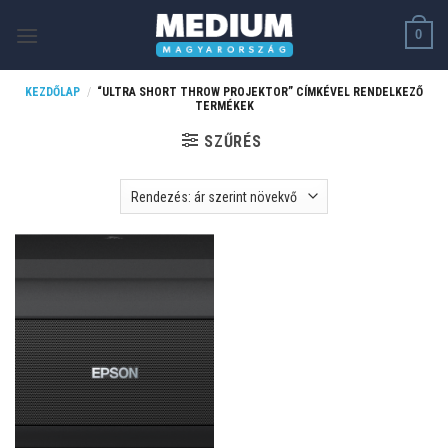
Skip
0
to
content
KEZDŐLAP
/
“ULTRA SHORT THROW PROJEKTOR” CÍMKÉVEL RENDELKEZŐ
TERMÉKEK
SZŰRÉS