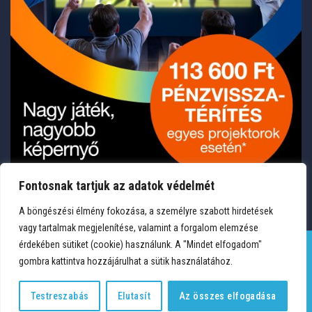
Fontosnak tartjuk az adatok védelmét
A böngészési élmény fokozása, a személyre szabott hirdetések
vagy tartalmak megjelenítése, valamint a forgalom elemzése
érdekében sütiket (cookie) használunk. A "Mindet elfogadom"
gombra kattintva hozzájárulhat a sütik használatához.
TERMÉKEK
KÍVÁNSÁGLISTA
FIÓKOM
KAPCSOLAT
VÁSÁRLÁSI FELTÉTELEK
ADATVÉDELEM
Testreszabás
Elutasít
Az összes elfogadása
Copyright 2026 © Medium Hungary Kft. Minden jog fenntartva.