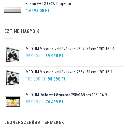
Epson EH-LS970W Projektor
1.699.000
Ft
EZT NE HAGYD KI
MEDIUM Motoros vetítõvászon 260x162 cm 120" 16:10
Original
Current
99.990
Ft
89.990
Ft
price
price
was:
is:
MEDIUM Motoros vetítõvászon 266x150 cm 120" 16:9
99.990 Ft.
89.990 Ft.
Original
Current
109.990
Ft
98.990
Ft
price
price
was:
is:
MEDIUM Rollo vetítõvászon 298x168 cm 135" 16:9
109.990 Ft.
98.990 Ft.
Original
Current
89.990
Ft
76.499
Ft
price
price
was:
is:
89.990 Ft.
76.499 Ft.
LEGNÉPSZERŰBB TERMÉKEK