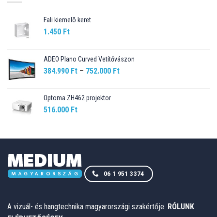
Fali kiemelõ keret
1.450
Ft
ADEO Plano Curved Vetítővászon
Ártartomány:
384.990
Ft
–
752.000
Ft
384.990 Ft
-
Optoma ZH462 projektor
752.000 Ft
516.000
Ft
06 1 951 3374
A vizuál- és hangtechnika magyarországi szakértője.
RÓLUNK