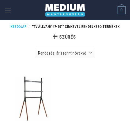
Skip
0
to
content
KEZDŐLAP
/
“TV ÁLLVÁNY 47-70"” CÍMKÉVEL RENDELKEZŐ TERMÉKEK
SZŰRÉS