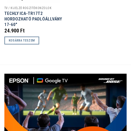
TV / KIJELZŐ RÖGZÍTŐKONZOLOK
TECHLY ICA-TR17T2
HORDOZHATÓ PADLÓÁLLVÁNY
17-60″
24.900
Ft
KOSÁRBA TESZEM