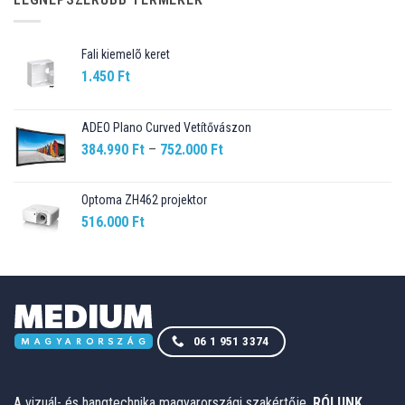
Fali kiemelõ keret
1.450
Ft
ADEO Plano Curved Vetítővászon
Ártartomány:
384.990
Ft
–
752.000
Ft
384.990 Ft
-
Optoma ZH462 projektor
752.000 Ft
516.000
Ft
06 1 951 3374
A vizuál- és hangtechnika magyarországi szakértője.
RÓLUNK