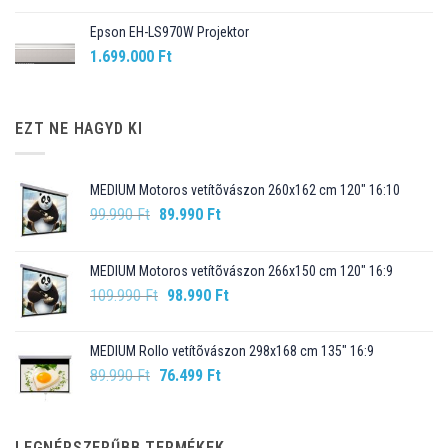
Epson EH-LS970W Projektor
1.699.000
Ft
EZT NE HAGYD KI
MEDIUM Motoros vetítõvászon 260x162 cm 120" 16:10
Original
Current
99.990
Ft
89.990
Ft
price
price
was:
is:
MEDIUM Motoros vetítõvászon 266x150 cm 120" 16:9
99.990 Ft.
89.990 Ft.
Original
Current
109.990
Ft
98.990
Ft
price
price
was:
is:
MEDIUM Rollo vetítõvászon 298x168 cm 135" 16:9
109.990 Ft.
98.990 Ft.
Original
Current
89.990
Ft
76.499
Ft
price
price
was:
is:
89.990 Ft.
76.499 Ft.
LEGNÉPSZERŰBB TERMÉKEK