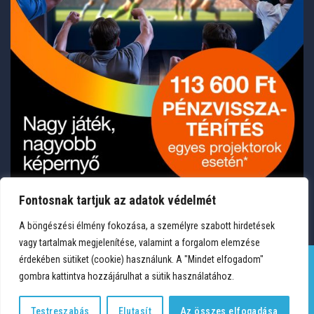
Fontosnak tartjuk az adatok védelmét
A böngészési élmény fokozása, a személyre szabott hirdetések
vagy tartalmak megjelenítése, valamint a forgalom elemzése
érdekében sütiket (cookie) használunk. A "Mindet elfogadom"
gombra kattintva hozzájárulhat a sütik használatához.
TERMÉKEK
KÍVÁNSÁGLISTA
FIÓKOM
KAPCSOLAT
VÁSÁRLÁSI FELTÉTELEK
ADATVÉDELEM
Testreszabás
Elutasít
Az összes elfogadása