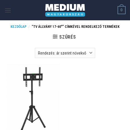
Skip
0
to
content
KEZDŐLAP
/
“TV ÁLLVÁNY 17-60"” CÍMKÉVEL RENDELKEZŐ TERMÉKEK
SZŰRÉS