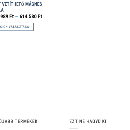
T VETÍTHETŐ MÁGNES
LA
Ártartomány:
.989
Ft
–
614.580
Ft
199.989 Ft
-
CIÓK VÁLASZTÁSA
614.580 Ft
k
éknek
ciója
zatok
koldalon
zthatók
ÚJABB TERMÉKEK
EZT NE HAGYD KI