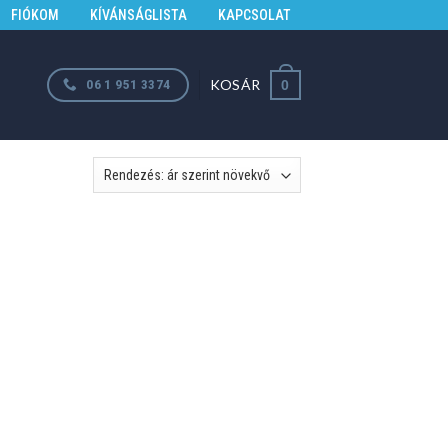
FIÓKOM
KÍVÁNSÁGLISTA
KAPCSOLAT
KOSÁR
06 1 951 3374
0