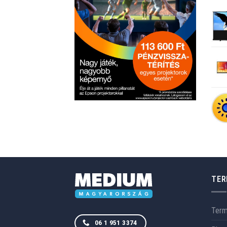
TER
Ter
06 1 951 3374