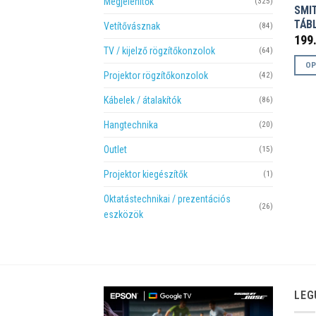
Megjelenítők
(325)
SMI
TÁB
Vetítővásznak
(84)
199
TV / kijelző rögzítőkonzolok
(64)
OP
Projektor rögzítőkonzolok
(42)
Enne
a
Kábelek / átalakítók
(86)
term
Hangtechnika
(20)
több
variá
Outlet
(15)
van.
Projektor kiegészítők
(1)
A
válto
Oktatástechnikai / prezentációs
(26)
a
eszközök
termé
válas
ki
LEG