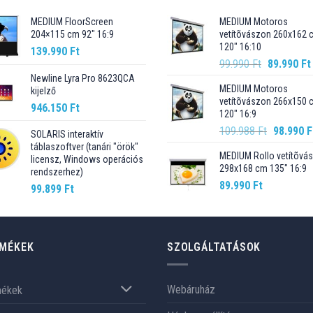
MEDIUM FloorScreen
MEDIUM Motoros
204×115 cm 92″ 16:9
vetítõvászon 260x162 
120" 16:10
139.990
Ft
Original
99.990
Ft
89.990
Ft
price
Newline Lyra Pro 8623QCA
MEDIUM Motoros
kijelző
was:
vetítõvászon 266x150 
99.990 Ft.
946.150
Ft
120" 16:9
Original
109.988
Ft
98.990
F
SOLARIS interaktív
price
táblaszoftver (tanári "örök"
MEDIUM Rollo vetítõvá
was:
licensz, Windows operációs
298x168 cm 135" 16:9
rendszerhez)
109.988 F
89.990
Ft
99.899
Ft
MÉKEK
SZOLGÁLTATÁSOK
Webáruház
mékek