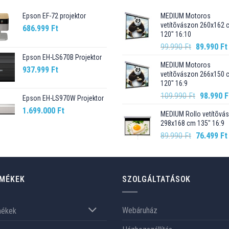
Epson EF-72 projektor
MEDIUM Motoros
vetítõvászon 260x162 
686.999
Ft
120" 16:10
Original
99.990
Ft
89.990
Ft
price
Epson EH-LS670B Projektor
MEDIUM Motoros
was:
937.999
Ft
vetítõvászon 266x150 
99.990 Ft.
120" 16:9
Original
109.990
Ft
98.990
F
Epson EH-LS970W Projektor
price
1.699.000
Ft
MEDIUM Rollo vetítõvá
was:
298x168 cm 135" 16:9
109.990 F
Original
89.990
Ft
76.499
Ft
price
was:
89.990 Ft.
MÉKEK
SZOLGÁLTATÁSOK
Webáruház
mékek