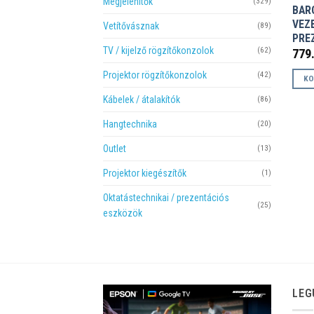
Megjelenítők
(329)
BAR
VEZ
Vetítővásznak
(89)
PRE
TV / kijelző rögzítőkonzolok
(62)
779
Projektor rögzítőkonzolok
(42)
KO
Kábelek / átalakítók
(86)
Hangtechnika
(20)
Outlet
(13)
Projektor kiegészítők
(1)
Oktatástechnikai / prezentációs
(25)
eszközök
LEG