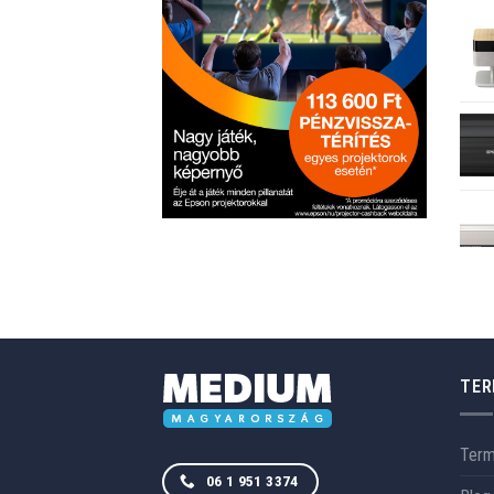
TER
Ter
06 1 951 3374