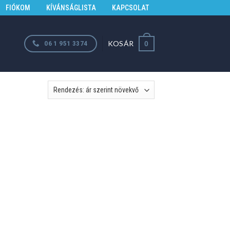
FIÓKOM
KÍVÁNSÁGLISTA
KAPCSOLAT
KOSÁR
06 1 951 3374
0