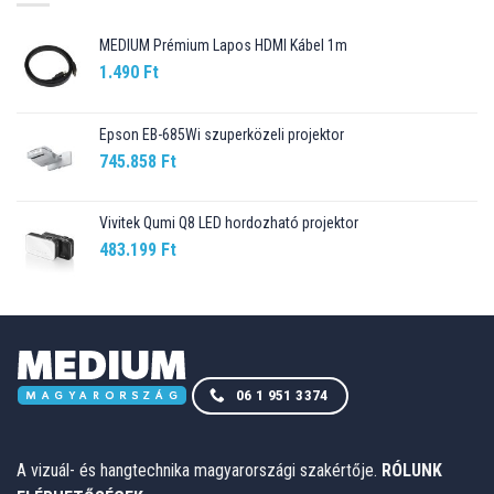
MEDIUM Prémium Lapos HDMI Kábel 1m
1.490
Ft
Epson EB-685Wi szuperközeli projektor
745.858
Ft
Vivitek Qumi Q8 LED hordozható projektor
483.199
Ft
06 1 951 3374
A vizuál- és hangtechnika magyarországi szakértője.
RÓLUNK