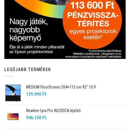
LEGÚJABB TERMÉKEK
MEDIUM FloorScreen 204×115 cm 92″ 16:9
139.990
Ft
Newline Lyra Pro 8623QCA kijelző
946.150
Ft