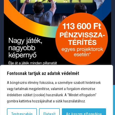
Fontosnak tartjuk az adatok védelmét
A böngészési élmény fokozása, a személyre szabott hirdetések
vagy tartalmak megjelenítése, valamint a forgalom elemzése
érdekében sütiket (cookie) használunk. A "Mindet elfogadom"
gombra kattintva hozzájárulhat a sütik használatához.
TERMÉKEK
KÍVÁNSÁGLISTA
FIÓKOM
KAPCSOLAT
VÁSÁRLÁSI FELTÉTELEK
ADATVÉDELEM
Copyright 2026 © Medium Hungary Kft. Minden jog fenntartva.
Testreszabás
Elutasít
Az összes elfogadása