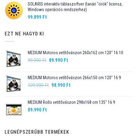
SOLARIS interaktív táblaszoftver (tanári "örök" licensz,
Windows operációs rendszerhez)
99.899
Ft
EZT NE HAGYD KI
MEDIUM Motoros vetítõvászon 260x162 cm 120" 16:10
Original
Current
99.990
Ft
89.990
Ft
price
price
was:
is:
MEDIUM Motoros vetítõvászon 266x150 cm 120" 16:9
99.990 Ft.
89.990 Ft.
Original
Current
109.990
Ft
98.990
Ft
price
price
was:
is:
MEDIUM Rollo vetítõvászon 298x168 cm 135" 16:9
109.990 Ft.
98.990 Ft.
89.990
Ft
LEGNÉPSZERŰBB TERMÉKEK