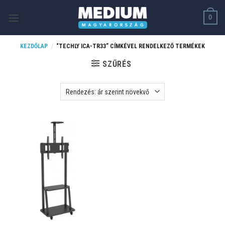
Skip
0
to
content
KEZDŐLAP
/
“TECHLY ICA-TR33” CÍMKÉVEL RENDELKEZŐ TERMÉKEK
SZŰRÉS