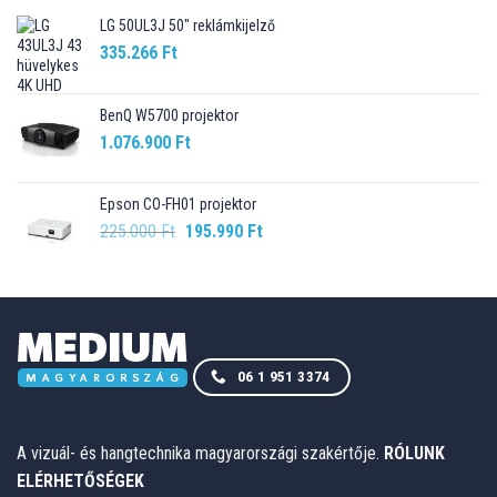
LG 50UL3J 50" reklámkijelző
335.266
Ft
BenQ W5700 projektor
1.076.900
Ft
Epson CO-FH01 projektor
Original
Current
225.000
Ft
195.990
Ft
price
price
was:
is:
225.000 Ft.
195.990 Ft.
06 1 951 3374
A vizuál- és hangtechnika magyarországi szakértője.
RÓLUNK
ELÉRHETŐSÉGEK