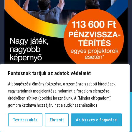
Fontosnak tartjuk az adatok védelmét
A böngészési élmény fokozása, a személyre szabott hirdetések
vagy tartalmak megjelenítése, valamint a forgalom elemzése
érdekében sütiket (cookie) használunk. A "Mindet elfogadom"
gombra kattintva hozzájárulhat a sütik használatához.
TERMÉKEK
KÍVÁNSÁGLISTA
FIÓKOM
KAPCSOLAT
VÁSÁRLÁSI FELTÉTELEK
ADATVÉDELEM
Testreszabás
Elutasít
Az összes elfogadása
Copyright 2026 © Medium Hungary Kft. Minden jog fenntartva.