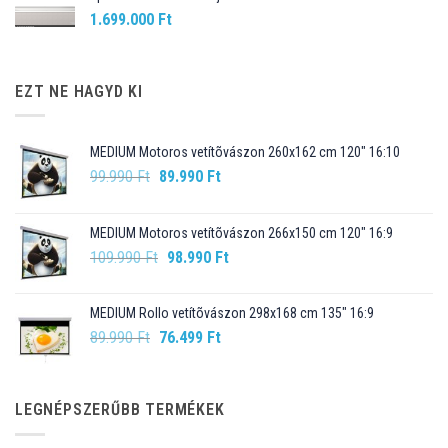
1.699.000
Ft
EZT NE HAGYD KI
MEDIUM Motoros vetítõvászon 260x162 cm 120" 16:10
Original
Current
99.990
Ft
89.990
Ft
price
price
was:
is:
MEDIUM Motoros vetítõvászon 266x150 cm 120" 16:9
99.990 Ft.
89.990 Ft.
Original
Current
109.990
Ft
98.990
Ft
price
price
was:
is:
MEDIUM Rollo vetítõvászon 298x168 cm 135" 16:9
109.990 Ft.
98.990 Ft.
Original
Current
89.990
Ft
76.499
Ft
price
price
was:
is:
89.990 Ft.
76.499 Ft.
LEGNÉPSZERŰBB TERMÉKEK