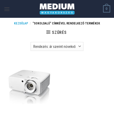
Skip
0
to
content
KEZDŐLAP
/
“SOKOLDALÚ” CÍMKÉVEL RENDELKEZŐ TERMÉKEK
SZŰRÉS