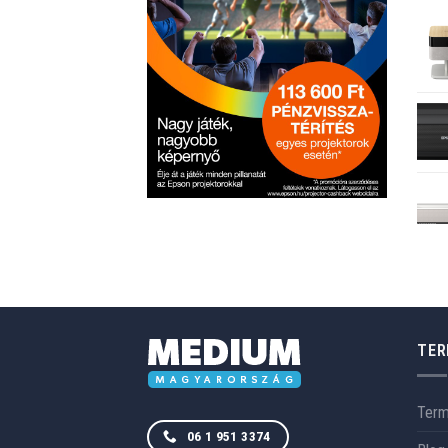
TER
Ter
06 1 951 3374