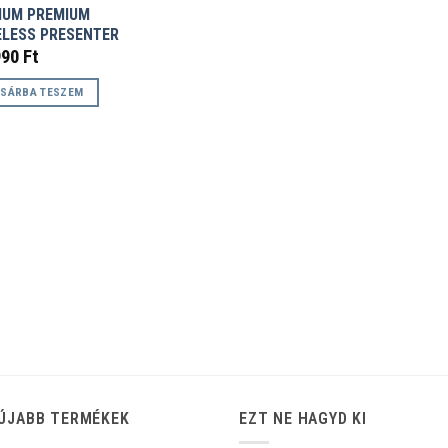
IUM PREMIUM
ELESS PRESENTER
990
Ft
SÁRBA TESZEM
ÚJABB TERMÉKEK
EZT NE HAGYD KI