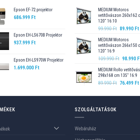
Epson EF-72 projektor
MEDIUM Motoros
vetítõvászon 260x162 
686.999
Ft
120" 16:10
Original
99.990
Ft
89.990
Ft
price
Epson EH-LS670B Projektor
MEDIUM Motoros
was:
937.999
Ft
vetítõvászon 266x150 
99.990 Ft.
120" 16:9
Original
109.990
Ft
98.990
F
Epson EH-LS970W Projektor
price
1.699.000
Ft
MEDIUM Rollo vetítõvá
was:
298x168 cm 135" 16:9
109.990 F
Original
89.990
Ft
76.499
Ft
price
was:
89.990 Ft.
MÉKEK
SZOLGÁLTATÁSOK
Webáruház
mékek