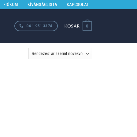
FIÓKOM
KÍVÁNSÁGLISTA
KAPCSOLAT
KOSÁR
06 1 951 3374
0