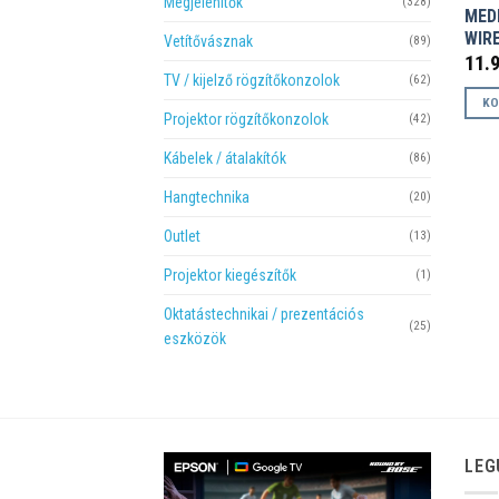
Megjelenítők
(328)
MED
WIR
Vetítővásznak
(89)
11.
TV / kijelző rögzítőkonzolok
(62)
KO
Projektor rögzítőkonzolok
(42)
Kábelek / átalakítók
(86)
Hangtechnika
(20)
Outlet
(13)
Projektor kiegészítők
(1)
Oktatástechnikai / prezentációs
(25)
eszközök
LEG