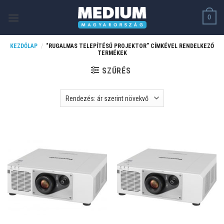
Skip
0
to
content
KEZDŐLAP
/
“RUGALMAS TELEPÍTÉSŰ PROJEKTOR” CÍMKÉVEL RENDELKEZŐ
TERMÉKEK
SZŰRÉS