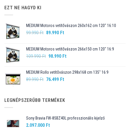
EZT NE HAGYD KI
MEDIUM Motoros vetítõvászon 260x162 cm 120" 16:10
Original
Current
99.990
Ft
89.990
Ft
price
price
was:
is:
MEDIUM Motoros vetítõvászon 266x150 cm 120" 16:9
99.990 Ft.
89.990 Ft.
Original
Current
109.990
Ft
98.990
Ft
price
price
was:
is:
MEDIUM Rollo vetítõvászon 298x168 cm 135" 16:9
109.990 Ft.
98.990 Ft.
Original
Current
89.990
Ft
76.499
Ft
price
price
was:
is:
89.990 Ft.
76.499 Ft.
LEGNÉPSZERŰBB TERMÉKEK
Sony Bravia FW-85BZ40L professzionális kijelző
2.097.000
Ft