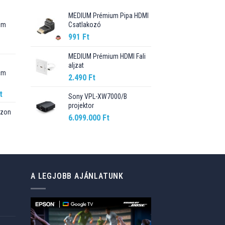
MEDIUM Prémium Pipa HDMI
cm
Csatlakozó
991
Ft
Current
price
MEDIUM Prémium HDMI Fali
aljzat
is:
cm
89.990 Ft.
2.490
Ft
Current
t
Sony VPL-XW7000/B
price
projektor
szon
is:
6.099.000
Ft
t.
98.990 Ft.
Current
price
is:
76.499 Ft.
A LEGJOBB AJÁNLATUNK