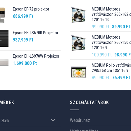
Epson EF-72 projektor
MEDIUM Motoros
vetítõvászon 260x162 
686.999
Ft
120" 16:10
Original
99.990
Ft
89.990
Ft
price
Epson EH-LS670B Projektor
MEDIUM Motoros
was:
937.999
Ft
vetítõvászon 266x150 
99.990 Ft.
120" 16:9
Original
109.990
Ft
98.990
F
Epson EH-LS970W Projektor
price
1.699.000
Ft
MEDIUM Rollo vetítõvá
was:
298x168 cm 135" 16:9
109.990 F
Original
89.990
Ft
76.499
Ft
price
was:
89.990 Ft.
MÉKEK
SZOLGÁLTATÁSOK
Webáruház
mékek