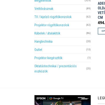
Megjelenítők
(329)
ADE
OLD
Vetítővásznak
(89)
VET
TV / kijelző rögzítőkonzolok
CM
(62)
494
Projektor rögzítőkonzolok
(42)
OP
Kábelek / átalakítók
(86)
Enne
Hangtechnika
(20)
a
term
Outlet
(13)
több
Projektor kiegészítők
(1)
variá
van.
Oktatástechnikai / prezentációs
(25)
A
eszközök
válto
a
termé
válas
ki
LEG