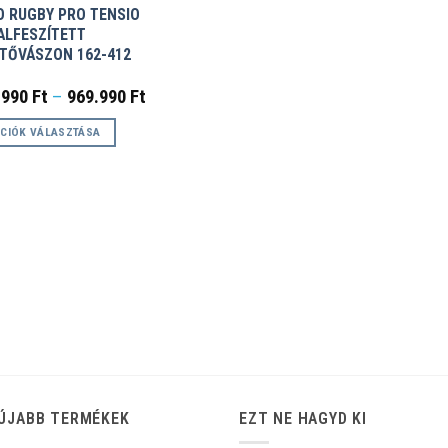
O RUGBY PRO TENSIO
ALFESZÍTETT
ÍTŐVÁSZON 162-412
Ártartomány:
.990
Ft
–
969.990
Ft
494.990 Ft
-
CIÓK VÁLASZTÁSA
969.990 Ft
k
éknek
ciója
zatok
koldalon
zthatók
ÚJABB TERMÉKEK
EZT NE HAGYD KI