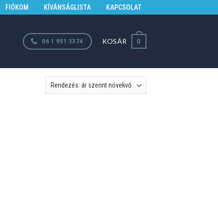
FIÓKOM
KÍVÁNSÁGLISTA
KAPCSOLAT
KOSÁR
06 1 951 3374
0