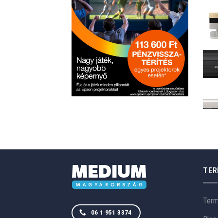
TER
Ter
06 1 951 3374