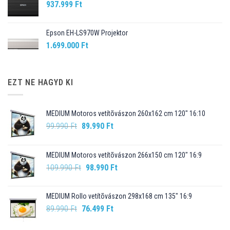
937.999
Ft
Epson EH-LS970W Projektor
1.699.000
Ft
EZT NE HAGYD KI
MEDIUM Motoros vetítõvászon 260x162 cm 120" 16:10
Original
Current
99.990
Ft
89.990
Ft
price
price
was:
is:
MEDIUM Motoros vetítõvászon 266x150 cm 120" 16:9
99.990 Ft.
89.990 Ft.
Original
Current
109.990
Ft
98.990
Ft
price
price
was:
is:
MEDIUM Rollo vetítõvászon 298x168 cm 135" 16:9
109.990 Ft.
98.990 Ft.
Original
Current
89.990
Ft
76.499
Ft
price
price
was:
is: