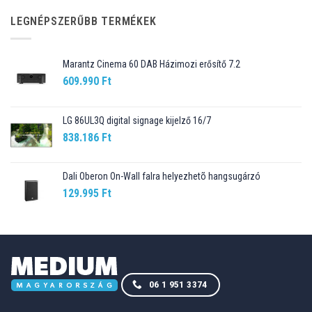
89.990 Ft.
76.499 Ft.
LEGNÉPSZERŰBB TERMÉKEK
Marantz Cinema 60 DAB Házimozi erősítő 7.2
609.990
Ft
LG 86UL3Q digital signage kijelző 16/7
838.186
Ft
Dali Oberon On-Wall falra helyezhetõ hangsugárzó
129.995
Ft
06 1 951 3374