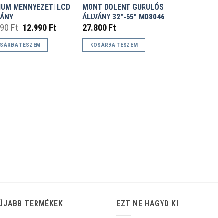
IUM MENNYEZETI LCD
MONT DOLENT GURULÓS
VÁNY
ÁLLVÁNY 32″-65″ MD8046
Original
Current
990
Ft
12.990
Ft
27.800
Ft
price
price
was:
is:
SÁRBA TESZEM
KOSÁRBA TESZEM
24.990 Ft.
12.990 Ft.
ÚJABB TERMÉKEK
EZT NE HAGYD KI