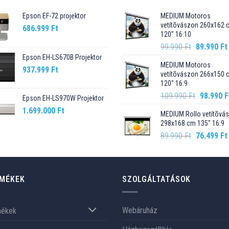
Epson EF-72 projektor
MEDIUM Motoros
vetítõvászon 260x162 
686.999
Ft
120" 16:10
Original
99.990
Ft
89.990
Ft
price
Epson EH-LS670B Projektor
MEDIUM Motoros
was:
937.999
Ft
vetítõvászon 266x150 
99.990 Ft.
120" 16:9
Original
109.990
Ft
98.990
F
Epson EH-LS970W Projektor
price
1.699.000
Ft
MEDIUM Rollo vetítõvá
was:
298x168 cm 135" 16:9
109.990 F
Original
89.990
Ft
76.499
Ft
price
was:
89.990 Ft.
MÉKEK
SZOLGÁLTATÁSOK
Webáruház
mékek