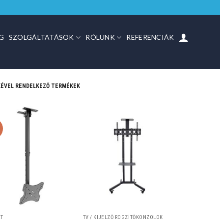
G
SZOLGÁLTATÁSOK
RÓLUNK
REFERENCIÁK
MKÉVEL RENDELKEZŐ TERMÉKEK
%
ET
TV / KIJELZŐ RÖGZÍTŐKONZOLOK