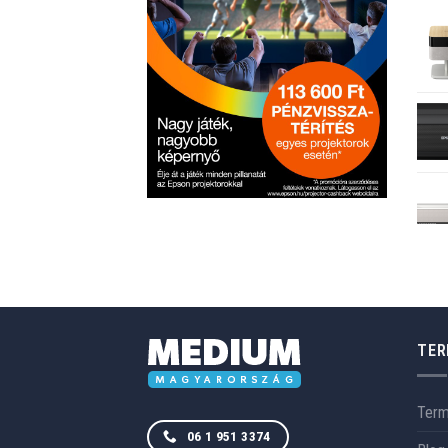
TER
Ter
06 1 951 3374