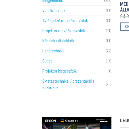
Megjelenítők
(329)
MED
ÁLL
Vetítővásznak
(89)
24.
TV / kijelző rögzítőkonzolok
(62)
KO
Projektor rögzítőkonzolok
(42)
Kábelek / átalakítók
(86)
Hangtechnika
(20)
Outlet
(13)
Projektor kiegészítők
(1)
Oktatástechnikai / prezentációs
(25)
eszközök
LEG