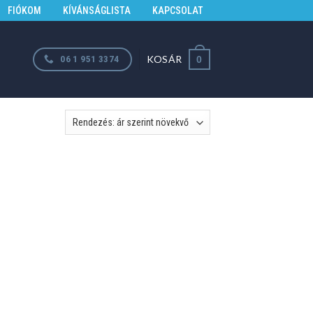
FIÓKOM
KÍVÁNSÁGLISTA
KAPCSOLAT
KOSÁR
06 1 951 3374
0