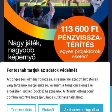
Fontosnak tartjuk az adatok védelmét
A böngészési élmény fokozása, a személyre szabott hirdetések
vagy tartalmak megjelenítése, valamint a forgalom elemzése
érdekében sütiket (cookie) használunk. A "Mindet elfogadom"
gombra kattintva hozzájárulhat a sütik használatához.
TERMÉKEK
KÍVÁNSÁGLISTA
FIÓKOM
KAPCSOLAT
VÁSÁRLÁSI FELTÉTELEK
ADATVÉDELEM
Testreszabás
Elutasít
Az összes elfogadása