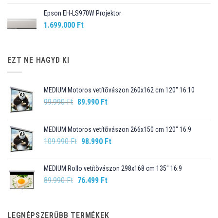
Epson EH-LS970W Projektor
1.699.000
Ft
EZT NE HAGYD KI
MEDIUM Motoros vetítõvászon 260x162 cm 120" 16:10
Original
Current
99.990
Ft
89.990
Ft
price
price
was:
is:
MEDIUM Motoros vetítõvászon 266x150 cm 120" 16:9
99.990 Ft.
89.990 Ft.
Original
Current
109.990
Ft
98.990
Ft
price
price
was:
is:
MEDIUM Rollo vetítõvászon 298x168 cm 135" 16:9
109.990 Ft.
98.990 Ft.
Original
Current
89.990
Ft
76.499
Ft
price
price
was:
is:
89.990 Ft.
76.499 Ft.
LEGNÉPSZERŰBB TERMÉKEK