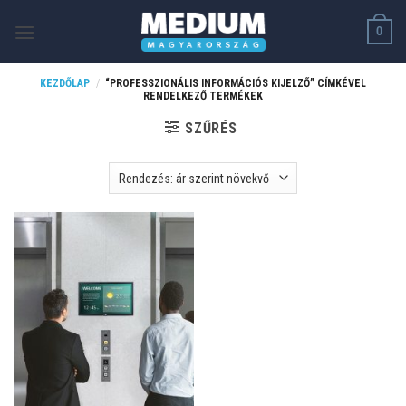
Skip
0
to
content
KEZDŐLAP
/
“PROFESSZIONÁLIS INFORMÁCIÓS KIJELZŐ” CÍMKÉVEL
RENDELKEZŐ TERMÉKEK
SZŰRÉS