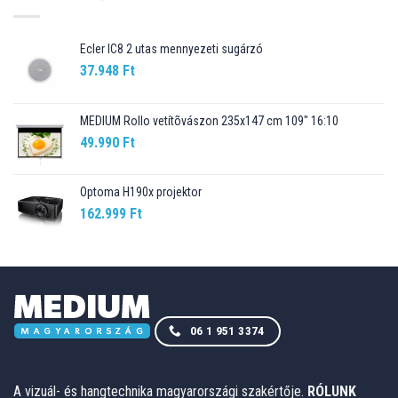
Ecler IC8 2 utas mennyezeti sugárzó
37.948
Ft
MEDIUM Rollo vetítõvászon 235x147 cm 109" 16:10
49.990
Ft
Optoma H190x projektor
162.999
Ft
06 1 951 3374
A vizuál- és hangtechnika magyarországi szakértője.
RÓLUNK