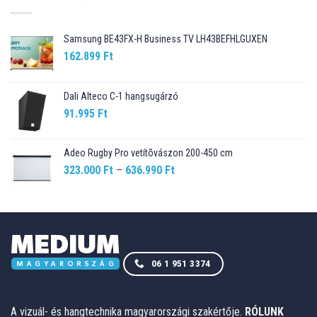
Samsung BE43FX-H Business TV LH43BEFHLGUXEN
162.899
Ft
Dali Alteco C-1 hangsugárzó
91.995
Ft
Adeo Rugby Pro vetítõvászon 200-450 cm
Ártartomány:
323.000
Ft
–
636.990
Ft
323.000 Ft
-
636.990 Ft
06 1 951 3374
A vizuál- és hangtechnika magyarországi szakértője.
RÓLUNK