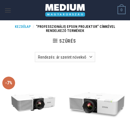
Skip
0
to
content
KEZDŐLAP
/
“PROFESSZIONÁLIS EPSON PROJEKTOR” CÍMKÉVEL
RENDELKEZŐ TERMÉKEK
SZŰRÉS
-7%