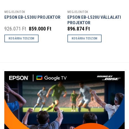
MEGJELENÍTŐK
MEGJELENÍTŐK
EPSON EB-L520U VÁLLALATI
EPSON EB-L530U PROJEKTOR
PROJEKTOR
Original
Current
926.071
Ft
859.000
Ft
896.874
Ft
price
price
was:
is:
KOSÁRBA TESZEM
KOSÁRBA TESZEM
926.071 Ft.
859.000 Ft.