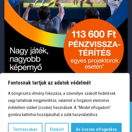
Fontosnak tartjuk az adatok védelmét
A böngészési élmény fokozása, a személyre szabott hirdetések
vagy tartalmak megjelenítése, valamint a forgalom elemzése
érdekében sütiket (cookie) használunk. A "Mindet elfogadom"
gombra kattintva hozzájárulhat a sütik használatához.
TERMÉKEK
KÍVÁNSÁGLISTA
FIÓKOM
KAPCSOLAT
VÁSÁRLÁSI FELTÉTELEK
ADATVÉDELEM
Testreszabás
Elutasít
Az összes elfogadása