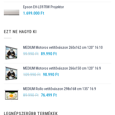
Epson EH-LS970W Projektor
1.699.000
Ft
EZT NE HAGYD KI
MEDIUM Motoros vetítõvászon 260x162 cm 120" 16:10
Original
Current
99.990
Ft
89.990
Ft
price
price
was:
is:
MEDIUM Motoros vetítõvászon 266x150 cm 120" 16:9
99.990 Ft.
89.990 Ft.
Original
Current
109.990
Ft
98.990
Ft
price
price
was:
is:
MEDIUM Rollo vetítõvászon 298x168 cm 135" 16:9
109.990 Ft.
98.990 Ft.
Original
Current
89.990
Ft
76.499
Ft
price
price
was:
is:
89.990 Ft.
76.499 Ft.
LEGNÉPSZERŰBB TERMÉKEK