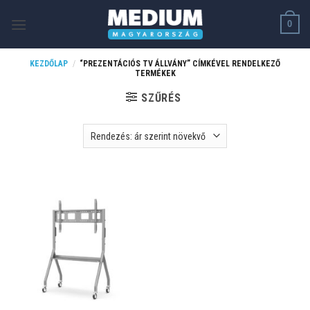
Skip
0
to
content
KEZDŐLAP
/
“PREZENTÁCIÓS TV ÁLLVÁNY” CÍMKÉVEL RENDELKEZŐ
TERMÉKEK
SZŰRÉS