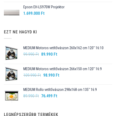
Epson EH-LS970W Projektor
1.699.000
Ft
EZT NE HAGYD KI
MEDIUM Motoros vetítõvászon 260x162 cm 120" 16:10
Original
Current
99.990
Ft
89.990
Ft
price
price
was:
is:
MEDIUM Motoros vetítõvászon 266x150 cm 120" 16:9
99.990 Ft.
89.990 Ft.
Original
Current
109.990
Ft
98.990
Ft
price
price
was:
is:
MEDIUM Rollo vetítõvászon 298x168 cm 135" 16:9
109.990 Ft.
98.990 Ft.
Original
Current
89.990
Ft
76.499
Ft
price
price
was:
is:
89.990 Ft.
76.499 Ft.
LEGNÉPSZERŰBB TERMÉKEK