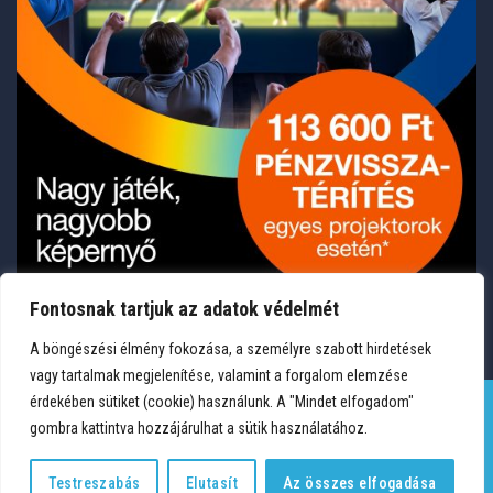
Fontosnak tartjuk az adatok védelmét
A böngészési élmény fokozása, a személyre szabott hirdetések
vagy tartalmak megjelenítése, valamint a forgalom elemzése
érdekében sütiket (cookie) használunk. A "Mindet elfogadom"
gombra kattintva hozzájárulhat a sütik használatához.
TERMÉKEK
KÍVÁNSÁGLISTA
FIÓKOM
KAPCSOLAT
VÁSÁRLÁSI FELTÉTELEK
ADATVÉDELEM
Testreszabás
Elutasít
Az összes elfogadása