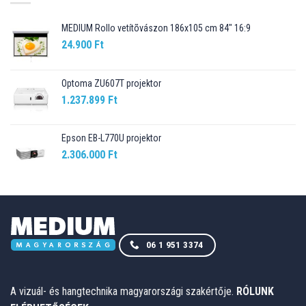
MEDIUM Rollo vetítõvászon 186x105 cm 84" 16:9
24.900
Ft
Optoma ZU607T projektor
1.237.899
Ft
Epson EB-L770U projektor
2.306.000
Ft
06 1 951 3374
A vizuál- és hangtechnika magyarországi szakértője.
RÓLUNK