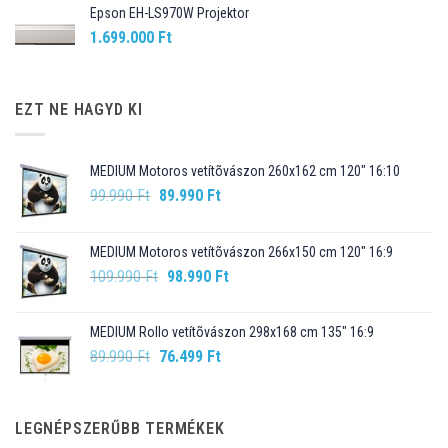
Epson EH-LS970W Projektor
1.699.000
Ft
EZT NE HAGYD KI
MEDIUM Motoros vetítõvászon 260x162 cm 120" 16:10
Original
Current
99.990
Ft
89.990
Ft
price
price
was:
is:
MEDIUM Motoros vetítõvászon 266x150 cm 120" 16:9
99.990 Ft.
89.990 Ft.
Original
Current
109.990
Ft
98.990
Ft
price
price
was:
is:
MEDIUM Rollo vetítõvászon 298x168 cm 135" 16:9
109.990 Ft.
98.990 Ft.
Original
Current
89.990
Ft
76.499
Ft
price
price
was:
is:
89.990 Ft.
76.499 Ft.
LEGNÉPSZERŰBB TERMÉKEK