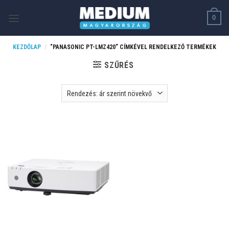
Skip
0
to
content
KEZDŐLAP
/
“PANASONIC PT-LMZ420” CÍMKÉVEL RENDELKEZŐ TERMÉKEK
SZŰRÉS