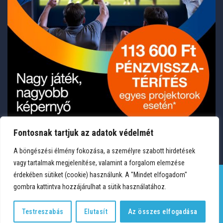
Fontosnak tartjuk az adatok védelmét
A böngészési élmény fokozása, a személyre szabott hirdetések
vagy tartalmak megjelenítése, valamint a forgalom elemzése
érdekében sütiket (cookie) használunk. A "Mindet elfogadom"
gombra kattintva hozzájárulhat a sütik használatához.
TERMÉKEK
KÍVÁNSÁGLISTA
FIÓKOM
KAPCSOLAT
VÁSÁRLÁSI FELTÉTELEK
ADATVÉDELEM
Testreszabás
Elutasít
Az összes elfogadása
Copyright 2026 © Medium Hungary Kft. Minden jog fenntartva.