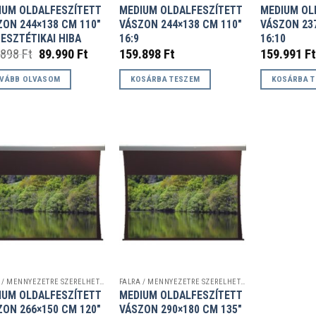
IUM OLDALFESZÍTETT
MEDIUM OLDALFESZÍTETT
MEDIUM OL
ZON 244×138 CM 110″
VÁSZON 244×138 CM 110″
VÁSZON 237
 ESZTÉTIKAI HIBA
16:9
16:10
Original
Current
.898
Ft
89.990
Ft
159.898
Ft
159.991
Ft
price
price
was:
is:
VÁBB OLVASOM
KOSÁRBA TESZEM
KOSÁRBA 
159.898 Ft.
89.990 Ft.
FALRA / MENNYEZETRE SZERELHETŐ VETÍTŐVÁSZNAK
FALRA / MENNYEZETRE SZERELHETŐ VETÍTŐVÁSZNAK
IUM OLDALFESZÍTETT
MEDIUM OLDALFESZÍTETT
ZON 266×150 CM 120″
VÁSZON 290×180 CM 135″