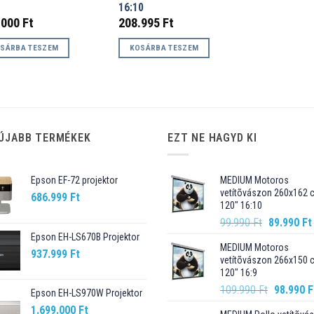
16:10
.000
Ft
208.995
Ft
SÁRBA TESZEM
KOSÁRBA TESZEM
ÚJABB TERMÉKEK
EZT NE HAGYD KI
Epson EF-72 projektor
MEDIUM Motoros
vetítõvászon 260x162 
686.999
Ft
120" 16:10
Original
99.990
Ft
89.990
Ft
price
Epson EH-LS670B Projektor
MEDIUM Motoros
was:
937.999
Ft
vetítõvászon 266x150 
99.990 Ft.
120" 16:9
Original
109.990
Ft
98.990
F
Epson EH-LS970W Projektor
price
1.699.000
Ft