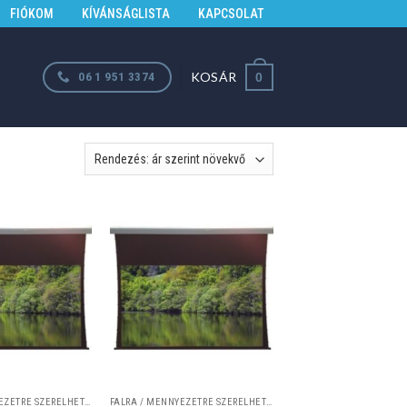
FIÓKOM
KÍVÁNSÁGLISTA
KAPCSOLAT
KOSÁR
06 1 951 3374
0
FALRA / MENNYEZETRE SZERELHETŐ VETÍTŐVÁSZNAK
FALRA / MENNYEZETRE SZERELHETŐ VETÍTŐVÁSZNAK