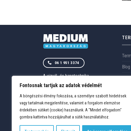
TER
Ter
06 1 951 3374
Blog
A vizuál- és hangtechnika
Szol
magyarországi szakértője.
RÓLUNK
Fontosnak tartjuk az adatok védelmét
Rólu
ELÉRHETŐSÉGEK
A böngészési élmény fokozása, a személyre szabott hirdetések
Refe
vagy tartalmak megjelenítése, valamint a forgalom elemzése
érdekében sütiket (cookie) használunk. A "Mindet elfogadom"
gombra kattintva hozzájárulhat a sütik használatához.