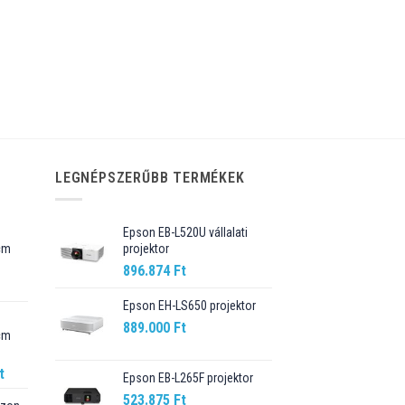
LEGNÉPSZERŰBB TERMÉKEK
Epson EB-L520U vállalati
cm
projektor
896.874
Ft
Current
price
Epson EH-LS650 projektor
is:
889.000
Ft
cm
89.990 Ft.
Current
t
Epson EB-L265F projektor
price
523.875
Ft