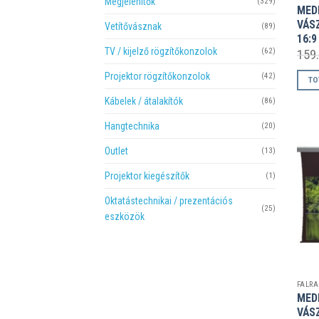
Megjelenítők
(329)
MED
VÁS
Vetítővásznak
(89)
16:9
TV / kijelző rögzítőkonzolok
(62)
159
Projektor rögzítőkonzolok
(42)
TO
Kábelek / átalakítók
(86)
Hangtechnika
(20)
Outlet
(13)
Projektor kiegészítők
(1)
Oktatástechnikai / prezentációs
(25)
eszközök
MED
VÁS