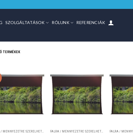
G
SZOLGÁLTATÁSOK
RÓLUNK
REFERENCIÁK
ZŐ TERMÉKEK
%
FALRA / MENNYEZETRE SZERELHETŐ VETÍTŐVÁSZNAK
FALRA / MENNYEZETRE SZERELHETŐ VETÍTŐVÁSZNAK