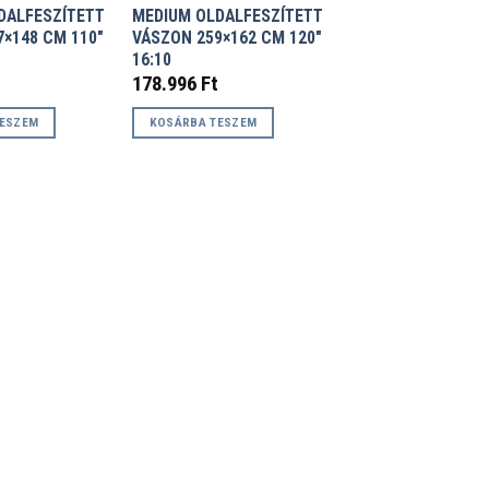
DALFESZÍTETT
MEDIUM OLDALFESZÍTETT
×148 CM 110″
VÁSZON 259×162 CM 120″
16:10
178.996
Ft
TESZEM
KOSÁRBA TESZEM