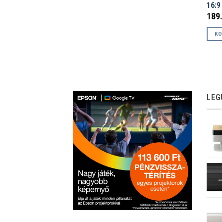
16:9
189
KO
LEG