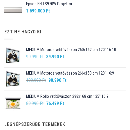
Epson EH-LS970W Projektor
1.699.000
Ft
EZT NE HAGYD KI
MEDIUM Motoros vetítõvászon 260x162 cm 120" 16:10
Original
Current
99.990
Ft
89.990
Ft
price
price
was:
is:
MEDIUM Motoros vetítõvászon 266x150 cm 120" 16:9
99.990 Ft.
89.990 Ft.
Original
Current
109.990
Ft
98.990
Ft
price
price
was:
is:
MEDIUM Rollo vetítõvászon 298x168 cm 135" 16:9
109.990 Ft.
98.990 Ft.
Original
Current
89.990
Ft
76.499
Ft
price
price
was:
is:
89.990 Ft.
76.499 Ft.
LEGNÉPSZERŰBB TERMÉKEK