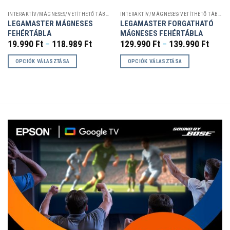
INTERAKTÍV/MÁGNESES/VETÍTHETŐ TÁBLÁK
INTERAKTÍV/MÁGNESES/VETÍTHETŐ TÁBLÁK
LEGAMASTER MÁGNESES
LEGAMASTER FORGATHATÓ
FEHÉRTÁBLA
MÁGNESES FEHÉRTÁBLA
Ártartomány:
Ártar
19.990
Ft
–
118.989
Ft
129.990
Ft
–
139.990
Ft
19.990 Ft
129.9
-
-
OPCIÓK VÁLASZTÁSA
OPCIÓK VÁLASZTÁSA
118.989 Ft
139.9
Ennek
Ennek
a
a
terméknek
terméknek
több
több
variációja
variációja
van.
van.
A
A
változatok
változatok
a
a
termékoldalon
termékoldalon
választhatók
választhatók
ki
ki