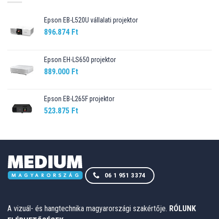
Epson EB-L520U vállalati projektor
896.874
Ft
Epson EH-LS650 projektor
889.000
Ft
Epson EB-L265F projektor
523.875
Ft
06 1 951 3374
A vizuál- és hangtechnika magyarországi szakértője.
RÓLUNK