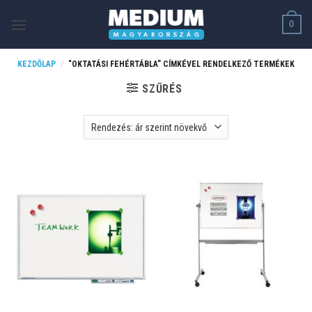
Skip
0
to
content
KEZDŐLAP
/
“OKTATÁSI FEHÉRTÁBLA” CÍMKÉVEL RENDELKEZŐ TERMÉKEK
SZŰRÉS