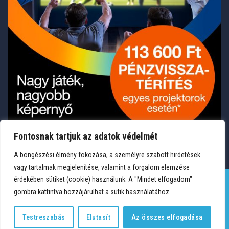
Fontosnak tartjuk az adatok védelmét
A böngészési élmény fokozása, a személyre szabott hirdetések
vagy tartalmak megjelenítése, valamint a forgalom elemzése
érdekében sütiket (cookie) használunk. A "Mindet elfogadom"
gombra kattintva hozzájárulhat a sütik használatához.
TERMÉKEK
KÍVÁNSÁGLISTA
FIÓKOM
KAPCSOLAT
VÁSÁRLÁSI FELTÉTELEK
ADATVÉDELEM
Testreszabás
Elutasít
Az összes elfogadása
Copyright 2026 © Medium Hungary Kft. Minden jog fenntartva.