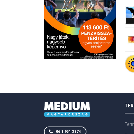
TER
Ter
06 1 951 3374