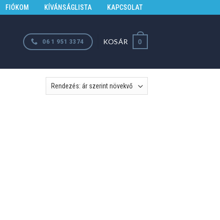
FIÓKOM
KÍVÁNSÁGLISTA
KAPCSOLAT
KOSÁR
06 1 951 3374
0