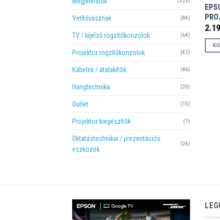
Megjelenítők
(325)
EPS
PRO
Vetítővásznak
(84)
2.1
TV / kijelző rögzítőkonzolok
(64)
KO
Projektor rögzítőkonzolok
(42)
Kábelek / átalakítók
(86)
Hangtechnika
(20)
Outlet
(15)
Projektor kiegészítők
(1)
Oktatástechnikai / prezentációs
(26)
eszközök
LEG