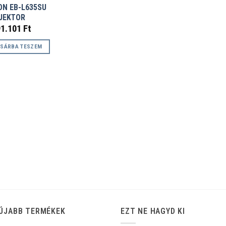
ON EB-L635SU
JEKTOR
91.101
Ft
SÁRBA TESZEM
ÚJABB TERMÉKEK
EZT NE HAGYD KI