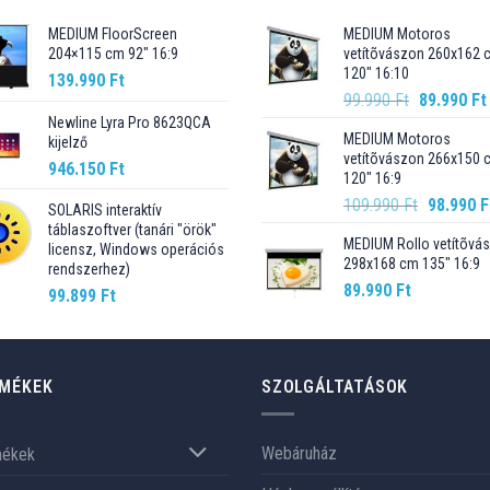
MEDIUM FloorScreen
MEDIUM Motoros
204×115 cm 92″ 16:9
vetítõvászon 260x162 
120" 16:10
139.990
Ft
Original
99.990
Ft
89.990
Ft
price
Newline Lyra Pro 8623QCA
MEDIUM Motoros
kijelző
was:
vetítõvászon 266x150 
99.990 Ft.
946.150
Ft
120" 16:9
Original
109.990
Ft
98.990
F
SOLARIS interaktív
price
táblaszoftver (tanári "örök"
MEDIUM Rollo vetítõvá
was:
licensz, Windows operációs
298x168 cm 135" 16:9
rendszerhez)
109.990 F
89.990
Ft
99.899
Ft
MÉKEK
SZOLGÁLTATÁSOK
Webáruház
mékek