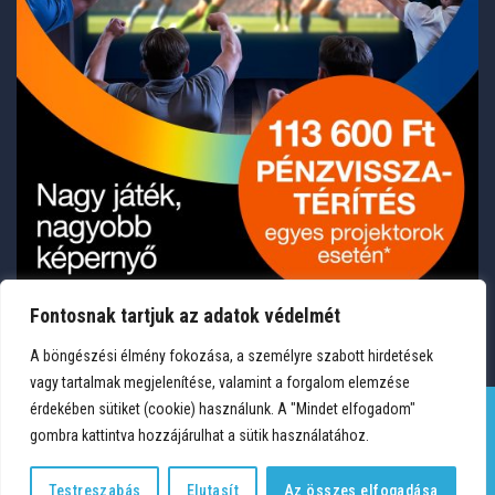
Fontosnak tartjuk az adatok védelmét
A böngészési élmény fokozása, a személyre szabott hirdetések
vagy tartalmak megjelenítése, valamint a forgalom elemzése
érdekében sütiket (cookie) használunk. A "Mindet elfogadom"
gombra kattintva hozzájárulhat a sütik használatához.
TERMÉKEK
KÍVÁNSÁGLISTA
FIÓKOM
KAPCSOLAT
VÁSÁRLÁSI FELTÉTELEK
ADATVÉDELEM
Testreszabás
Elutasít
Az összes elfogadása