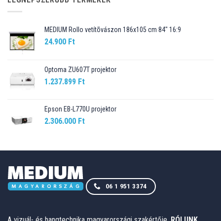
MEDIUM Rollo vetítõvászon 186x105 cm 84" 16:9
24.900
Ft
Optoma ZU607T projektor
1.237.899
Ft
Epson EB-L770U projektor
2.306.000
Ft
06 1 951 3374
A vizuál- és hangtechnika magyarországi szakértője.
RÓLUNK