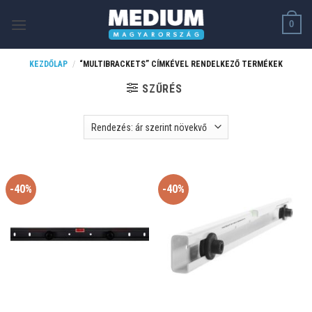
Skip
0
to
content
KEZDŐLAP
/
“MULTIBRACKETS” CÍMKÉVEL RENDELKEZŐ TERMÉKEK
SZŰRÉS
-40%
-40%