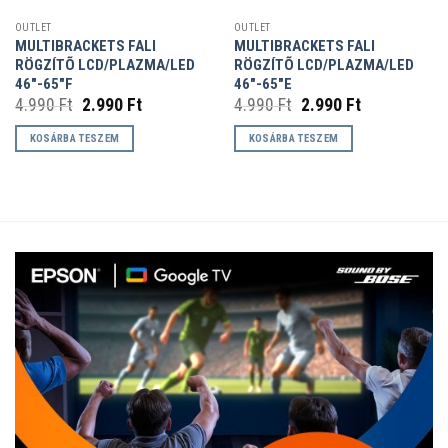
OUTLET
OUTLET
MULTIBRACKETS FALI
MULTIBRACKETS FALI
RÖGZÍTÕ LCD/PLAZMA/LED
RÖGZÍTÕ LCD/PLAZMA/LED
46″-65″F
46″-65″E
Original
Current
Original
Current
4.990
Ft
2.990
Ft
4.990
Ft
2.990
Ft
price
price
price
price
was:
is:
was:
is:
KOSÁRBA TESZEM
KOSÁRBA TESZEM
4.990 Ft.
2.990 Ft.
4.990 Ft.
2.990 Ft.