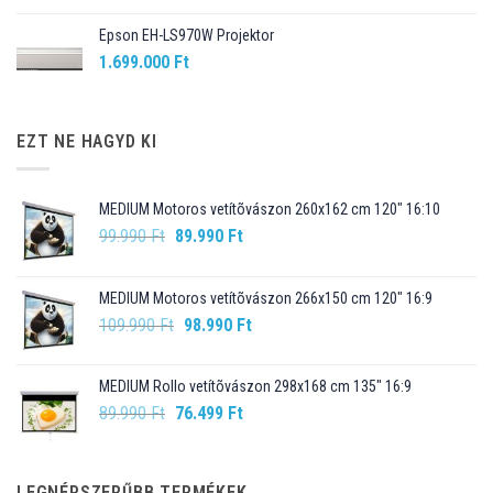
Epson EH-LS970W Projektor
1.699.000
Ft
EZT NE HAGYD KI
MEDIUM Motoros vetítõvászon 260x162 cm 120" 16:10
Original
Current
99.990
Ft
89.990
Ft
price
price
was:
is:
MEDIUM Motoros vetítõvászon 266x150 cm 120" 16:9
99.990 Ft.
89.990 Ft.
Original
Current
109.990
Ft
98.990
Ft
price
price
was:
is:
MEDIUM Rollo vetítõvászon 298x168 cm 135" 16:9
109.990 Ft.
98.990 Ft.
Original
Current
89.990
Ft
76.499
Ft
price
price
was:
is:
89.990 Ft.
76.499 Ft.
LEGNÉPSZERŰBB TERMÉKEK