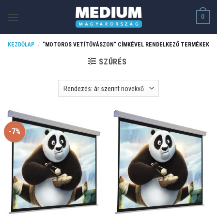
Skip
0
to
content
KEZDŐLAP
/
“MOTOROS VETÍTŐVÁSZON” CÍMKÉVEL RENDELKEZŐ TERMÉKEK
SZŰRÉS
-7%