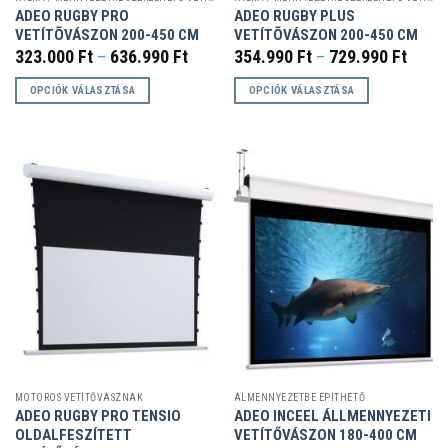
ADEO RUGBY PRO
ADEO RUGBY PLUS
VETÍTÕVÁSZON 200-450 CM
VETÍTÕVÁSZON 200-450 CM
Ártartomány:
Ártar
323.000
Ft
–
636.990
Ft
354.990
Ft
–
729.990
Ft
323.000 Ft
354.9
-
-
OPCIÓK VÁLASZTÁSA
OPCIÓK VÁLASZTÁSA
636.990 Ft
729.9
Ennek
Ennek
a
a
terméknek
terméknek
több
több
variációja
variációja
van.
van.
A
A
változatok
változatok
a
a
termékoldalon
termékoldalon
választhatók
választhatók
ki
ki
MOTOROS VETÍTŐVÁSZNAK
ÁLMENNYEZETBE ÉPÍTHETŐ
ADEO RUGBY PRO TENSIO
ADEO INCEEL ÁLLMENNYEZETI
OLDALFESZÍTETT
VETÍTŐVÁSZON 180-400 CM