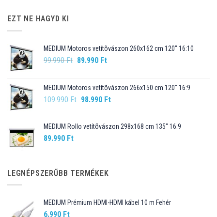
EZT NE HAGYD KI
MEDIUM Motoros vetítõvászon 260x162 cm 120" 16:10
Original
Current
99.990
Ft
89.990
Ft
price
price
was:
is:
MEDIUM Motoros vetítõvászon 266x150 cm 120" 16:9
99.990 Ft.
89.990 Ft.
Original
Current
109.990
Ft
98.990
Ft
price
price
was:
is:
MEDIUM Rollo vetítõvászon 298x168 cm 135" 16:9
109.990 Ft.
98.990 Ft.
89.990
Ft
LEGNÉPSZERŰBB TERMÉKEK
MEDIUM Prémium HDMI-HDMI kábel 10 m Fehér
6.990
Ft