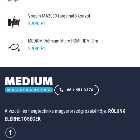
Vogel's MA2030 forgatható konzol
9.990
Ft
MEDIUM Prémium Micro HDMI-HDMI 3 m
2.990
Ft
06 1 951 3374
A vizuál- és hangtechnika magyarországi szakértője.
RÓLUNK
ELÉRHETŐSÉGEK