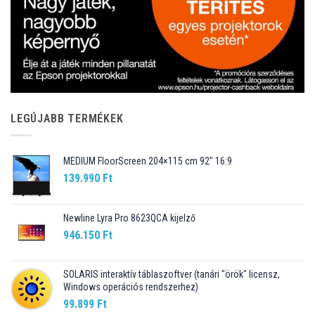
LEGÚJABB TERMÉKEK
MEDIUM FloorScreen 204×115 cm 92″ 16:9
139.990
Ft
Newline Lyra Pro 8623QCA kijelző
946.150
Ft
SOLARIS interaktív táblaszoftver (tanári "örök" licensz,
Windows operációs rendszerhez)
99.899
Ft