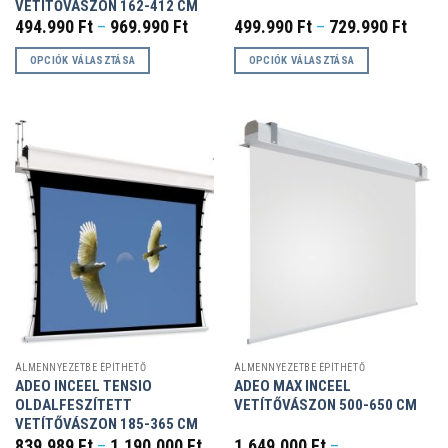
VETÍTŐVÁSZON 162-412 CM
Ártartomány:
Ártar
494.990
Ft
–
969.990
Ft
499.990
Ft
–
729.990
Ft
494.990 Ft
499.9
-
-
OPCIÓK VÁLASZTÁSA
OPCIÓK VÁLASZTÁSA
969.990 Ft
729.9
Ennek
Ennek
a
a
terméknek
terméknek
több
több
variációja
variációja
van.
van.
A
A
változatok
változatok
a
a
termékoldalon
termékoldalon
választhatók
választhatók
ki
ki
ÁLMENNYEZETBE ÉPÍTHETŐ
ÁLMENNYEZETBE ÉPÍTHETŐ
ADEO INCEEL TENSIO
ADEO MAX INCEEL
OLDALFESZÍTETT
VETÍTŐVÁSZON 500-650 CM
VETÍTŐVÁSZON 185-365 CM
Ártartomány:
839.989
Ft
–
1.190.000
Ft
1.649.000
Ft
–