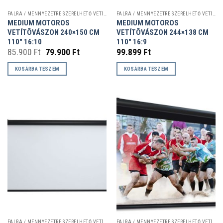
FALRA / MENNYEZETRE SZERELHETŐ VETÍTŐVÁSZNAK
FALRA / MENNYEZETRE SZERELHETŐ VETÍTŐVÁSZNAK
MEDIUM MOTOROS
MEDIUM MOTOROS
VETÍTÕVÁSZON 240×150 CM
VETÍTÕVÁSZON 244×138 CM
110″ 16:10
110″ 16:9
Original
Current
85.900
Ft
79.900
Ft
99.899
Ft
price
price
was:
is:
KOSÁRBA TESZEM
KOSÁRBA TESZEM
85.900 Ft.
79.900 Ft.
FALRA / MENNYEZETRE SZERELHETŐ VETÍTŐVÁSZNAK
FALRA / MENNYEZETRE SZERELHETŐ VETÍTŐVÁSZNAK