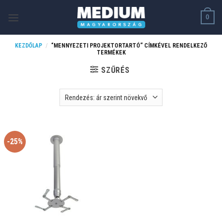
Skip
0
to
content
KEZDŐLAP
/
“MENNYEZETI PROJEKTORTARTÓ” CÍMKÉVEL RENDELKEZŐ
TERMÉKEK
SZŰRÉS
-25%