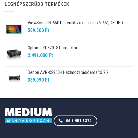
89.990 Ft.
76.499 Ft.
LEGNÉPSZERŰBB TERMÉKEK
ViewSonic IFP65G1 interaktív üzleti kijelző, 65", 4K UHD
589.500
Ft
Optoma ZU820TST projektor
2.491.000
Ft
Denon AVR-X2800H Házimozi rádióerõsító 7.2
389.990
Ft
06 1 951 3374