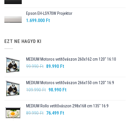
Epson EH-LS970W Projektor
1.699.000
Ft
EZT NE HAGYD KI
MEDIUM Motoros vetítõvászon 260x162 cm 120" 16:10
Original
Current
99.990
Ft
89.990
Ft
price
price
was:
is:
MEDIUM Motoros vetítõvászon 266x150 cm 120" 16:9
99.990 Ft.
89.990 Ft.
Original
Current
109.990
Ft
98.990
Ft
price
price
was:
is:
MEDIUM Rollo vetítõvászon 298x168 cm 135" 16:9
109.990 Ft.
98.990 Ft.
Original
Current
89.990
Ft
76.499
Ft
price
price
was:
is: