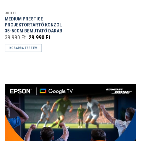
OUTLET
MEDIUM PRESTIGE
PROJEKTORTARTÓ KONZOL
35-50CM BEMUTATÓ DARAB
Original
Current
39.990
Ft
29.990
Ft
price
price
was:
is:
KOSÁRBA TESZEM
39.990 Ft.
29.990 Ft.