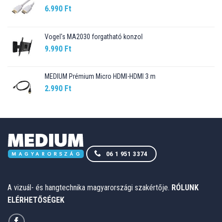
6.990
Ft
Vogel's MA2030 forgatható konzol
9.990
Ft
MEDIUM Prémium Micro HDMI-HDMI 3 m
2.990
Ft
06 1 951 3374
A vizuál- és hangtechnika magyarországi szakértője.
RÓLUNK
ELÉRHETŐSÉGEK