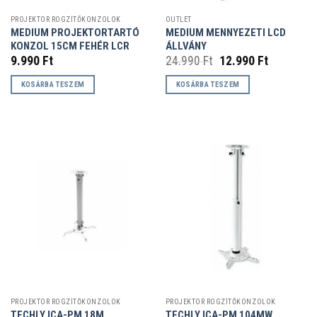
PROJEKTOR RÖGZÍTŐKONZOLOK
OUTLET
MEDIUM PROJEKTORTARTÓ
MEDIUM MENNYEZETI LCD
KONZOL 15CM FEHÉR LCR
ÁLLVÁNY
Original
Current
9.990
Ft
24.990
Ft
12.990
Ft
price
price
was:
is:
KOSÁRBA TESZEM
KOSÁRBA TESZEM
24.990 Ft.
12.990 Ft
PROJEKTOR RÖGZÍTŐKONZOLOK
PROJEKTOR RÖGZÍTŐKONZOLOK
TECHLY ICA-PM 18M
TECHLY ICA-PM 104MW