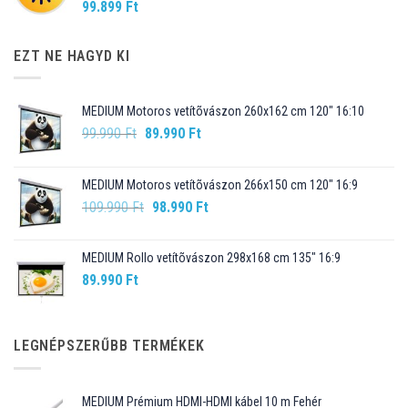
99.899
Ft
EZT NE HAGYD KI
MEDIUM Motoros vetítõvászon 260x162 cm 120" 16:10
Original
Current
99.990
Ft
89.990
Ft
price
price
was:
is:
MEDIUM Motoros vetítõvászon 266x150 cm 120" 16:9
99.990 Ft.
89.990 Ft.
Original
Current
109.990
Ft
98.990
Ft
price
price
was:
is:
MEDIUM Rollo vetítõvászon 298x168 cm 135" 16:9
109.990 Ft.
98.990 Ft.
89.990
Ft
LEGNÉPSZERŰBB TERMÉKEK
MEDIUM Prémium HDMI-HDMI kábel 10 m Fehér