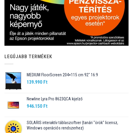
LEGÚJABB TERMÉKEK
MEDIUM FloorScreen 204×115 cm 92″ 16:9
139.990
Ft
Newline Lyra Pro 8623QCA kijelző
946.150
Ft
SOLARIS interaktív táblaszoftver (tanári "örök" licensz,
Windows operációs rendszerhez)