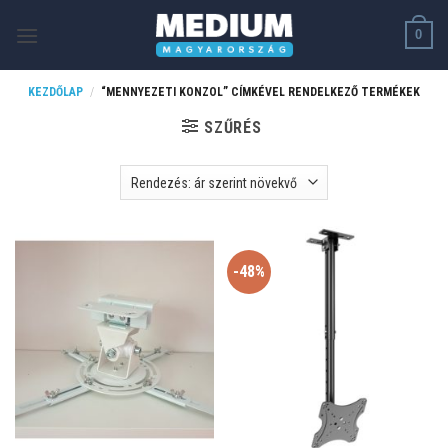
Skip
0
to
content
KEZDŐLAP
/
“MENNYEZETI KONZOL” CÍMKÉVEL RENDELKEZŐ TERMÉKEK
SZŰRÉS
-48%