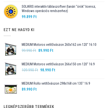
SOLARIS interaktív táblaszoftver (tanári "örök" licensz,
Windows operációs rendszerhez)
99.899
Ft
EZT NE HAGYD KI
MEDIUM Motoros vetítõvászon 260x162 cm 120" 16:10
Original
Current
99.990
Ft
89.990
Ft
price
price
was:
is:
MEDIUM Motoros vetítõvászon 266x150 cm 120" 16:9
99.990 Ft.
89.990 Ft.
Original
Current
109.990
Ft
98.990
Ft
price
price
was:
is:
MEDIUM Rollo vetítõvászon 298x168 cm 135" 16:9
109.990 Ft.
98.990 Ft.
89.990
Ft
LEGNÉPSZERŰBB TERMÉKEK