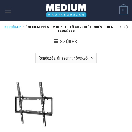
Skip
0
to
content
KEZDŐLAP
/
“MEDIUM PRÉMIUM DÖNTHETŐ KONZOL” CÍMKÉVEL RENDELKEZŐ
TERMÉKEK
SZŰRÉS