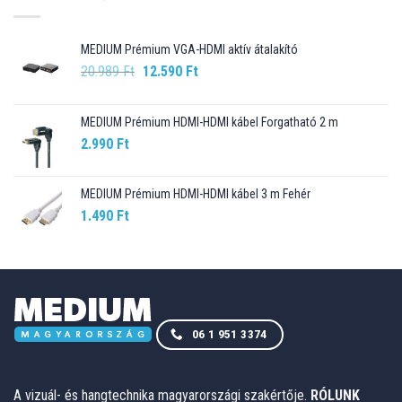
MEDIUM Prémium VGA-HDMI aktív átalakító
Original
Current
20.989
Ft
12.590
Ft
price
price
was:
is:
MEDIUM Prémium HDMI-HDMI kábel Forgatható 2 m
20.989 Ft.
12.590 Ft.
2.990
Ft
MEDIUM Prémium HDMI-HDMI kábel 3 m Fehér
1.490
Ft
06 1 951 3374
A vizuál- és hangtechnika magyarországi szakértője.
RÓLUNK