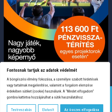
Fontosnak tartjuk az adatok védelmét
A böngészési élmény fokozása, a személyre szabott hirdetések
vagy tartalmak megjelenítése, valamint a forgalom elemzése
érdekében sütiket (cookie) használunk. A "Mindet elfogadom"
gombra kattintva hozzájárulhat a sütik használatához.
TERMÉKEK
KÍVÁNSÁGLISTA
FIÓKOM
KAPCSOLAT
VÁSÁRLÁSI FELTÉTELEK
ADATVÉDELEM
Testreszabás
Elutasít
Az összes elfogadása