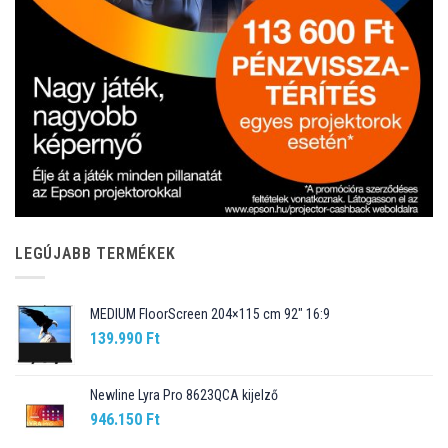
LEGÚJABB TERMÉKEK
MEDIUM FloorScreen 204×115 cm 92″ 16:9
139.990
Ft
Newline Lyra Pro 8623QCA kijelző
946.150
Ft