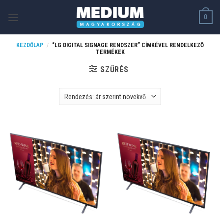
Skip
0
to
content
KEZDŐLAP
/
“LG DIGITAL SIGNAGE RENDSZER” CÍMKÉVEL RENDELKEZŐ
TERMÉKEK
SZŰRÉS