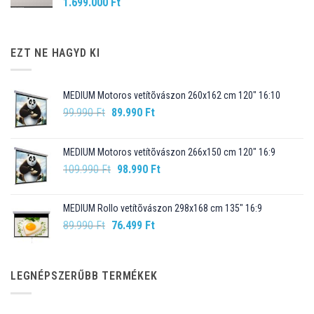
1.699.000
Ft
EZT NE HAGYD KI
MEDIUM Motoros vetítõvászon 260x162 cm 120" 16:10
Original
Current
99.990
Ft
89.990
Ft
price
price
was:
is:
MEDIUM Motoros vetítõvászon 266x150 cm 120" 16:9
99.990 Ft.
89.990 Ft.
Original
Current
109.990
Ft
98.990
Ft
price
price
was:
is:
MEDIUM Rollo vetítõvászon 298x168 cm 135" 16:9
109.990 Ft.
98.990 Ft.
Original
Current
89.990
Ft
76.499
Ft
price
price
was:
is:
89.990 Ft.
76.499 Ft.
LEGNÉPSZERŰBB TERMÉKEK