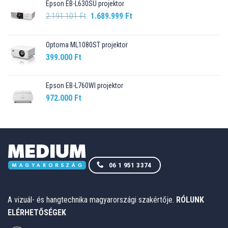
Epson EB-L630SU projektor
Original
Current
2.191.101
Ft
1.689.999
Ft
price
price
was:
is:
Optoma ML1080ST projektor
2.191.101 Ft.
1.689.999 Ft.
399.000
Ft
Epson EB-L760WI projektor
972.000
Ft
06 1 951 3374
A vizuál- és hangtechnika magyarországi szakértője.
RÓLUNK
ELÉRHETŐSÉGEK