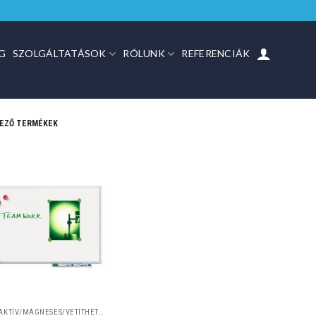
G
SZOLGÁLTATÁSOK
RÓLUNK
REFERENCIÁK
KEZŐ TERMÉKEK
INTERAKTÍV/MÁGNESES/VETÍTHETŐ TÁBLÁK