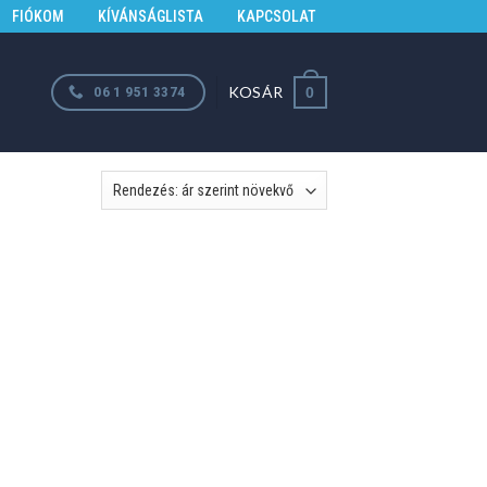
FIÓKOM
KÍVÁNSÁGLISTA
KAPCSOLAT
KOSÁR
06 1 951 3374
0