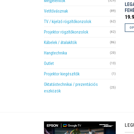
Megjelenítők
(329)
LEG
FEH
Vetítővásznak
(89)
19.
TV / kijelző rögzítőkonzolok
(62)
OP
Projektor rögzítőkonzolok
(42)
Enne
a
Kábelek / átalakítók
(86)
term
Hangtechnika
(20)
több
variá
Outlet
(13)
van.
Projektor kiegészítők
(1)
A
válto
Oktatástechnikai / prezentációs
(25)
a
eszközök
termé
válas
ki
LEG