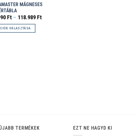
AMASTER MÁGNESES
ÉRTÁBLA
Ártartomány:
990
Ft
–
118.989
Ft
19.990 Ft
-
CIÓK VÁLASZTÁSA
118.989 Ft
k
éknek
ciója
zatok
koldalon
zthatók
ÚJABB TERMÉKEK
EZT NE HAGYD KI