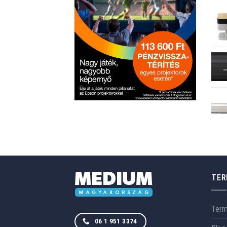
TER
Ter
06 1 951 3374