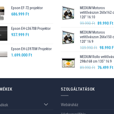
Epson EF-72 projektor
MEDIUM Motoros
vetítõvászon 260x162 
686.999
Ft
120" 16:10
Original
99.990
Ft
89.990
Ft
price
Epson EH-LS670B Projektor
MEDIUM Motoros
was:
937.999
Ft
vetítõvászon 266x150 
99.990 Ft.
120" 16:9
Original
109.990
Ft
98.990
F
Epson EH-LS970W Projektor
price
1.699.000
Ft
MEDIUM Rollo vetítõvá
was:
298x168 cm 135" 16:9
109.990 F
Original
89.990
Ft
76.499
Ft
price
was:
89.990 Ft.
MÉKEK
SZOLGÁLTATÁSOK
Webáruház
mékek