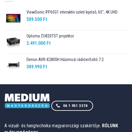
ViewSonic IFP65G1 interaktív üzleti kijelző, 65", 4K UHD
589.500
Ft
Optoma ZU820TST projektor
2.491.000
Ft
Denon AVR-X2800H Házimozi rádióerõsító 7.2
389.990
Ft
06 1 951 3374
A vizuál- és hangtechnika magyarországi szakértője.
RÓLUNK