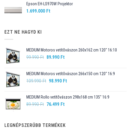
Epson EH-LS970W Projektor
1.699.000
Ft
EZT NE HAGYD KI
MEDIUM Motoros vetítõvászon 260x162 cm 120" 16:10
Original
Current
99.990
Ft
89.990
Ft
price
price
was:
is:
MEDIUM Motoros vetítõvászon 266x150 cm 120" 16:9
99.990 Ft.
89.990 Ft.
Original
Current
109.990
Ft
98.990
Ft
price
price
was:
is:
MEDIUM Rollo vetítõvászon 298x168 cm 135" 16:9
109.990 Ft.
98.990 Ft.
Original
Current
89.990
Ft
76.499
Ft
price
price
was:
is:
89.990 Ft.
76.499 Ft.
LEGNÉPSZERŰBB TERMÉKEK