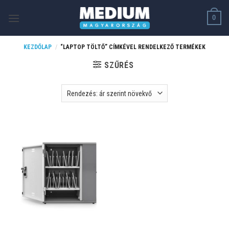
Skip
0
to
content
KEZDŐLAP
/
“LAPTOP TÖLTŐ” CÍMKÉVEL RENDELKEZŐ TERMÉKEK
SZŰRÉS