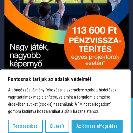
Fontosnak tartjuk az adatok védelmét
A böngészési élmény fokozása, a személyre szabott hirdetések
vagy tartalmak megjelenítése, valamint a forgalom elemzése
érdekében sütiket (cookie) használunk. A "Mindet elfogadom"
gombra kattintva hozzájárulhat a sütik használatához.
TERMÉKEK
KÍVÁNSÁGLISTA
FIÓKOM
KAPCSOLAT
VÁSÁRLÁSI FELTÉTELEK
ADATVÉDELEM
Testreszabás
Elutasít
Az összes elfogadása
Copyright 2026 © Medium Hungary Kft. Minden jog fenntartva.