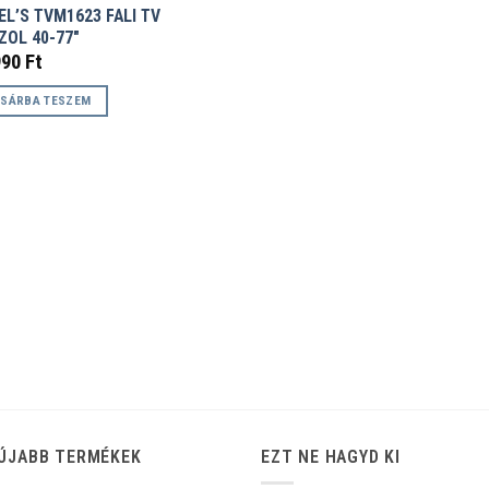
L’S TVM1623 FALI TV
ZOL 40-77″
990
Ft
SÁRBA TESZEM
ÚJABB TERMÉKEK
EZT NE HAGYD KI