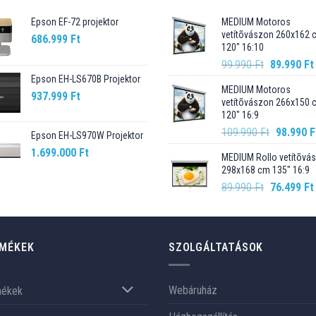
Epson EF-72 projektor
MEDIUM Motoros
vetítõvászon 260x162 
686.999
Ft
120" 16:10
Original
99.990
Ft
89.990
Ft
price
Epson EH-LS670B Projektor
MEDIUM Motoros
was:
937.999
Ft
vetítõvászon 266x150 
99.990 Ft.
120" 16:9
Original
109.990
Ft
98.990
F
Epson EH-LS970W Projektor
price
1.699.000
Ft
MEDIUM Rollo vetítõvá
was:
298x168 cm 135" 16:9
109.990 F
Original
89.990
Ft
76.499
Ft
price
was:
89.990 Ft.
MÉKEK
SZOLGÁLTATÁSOK
Webáruház
mékek