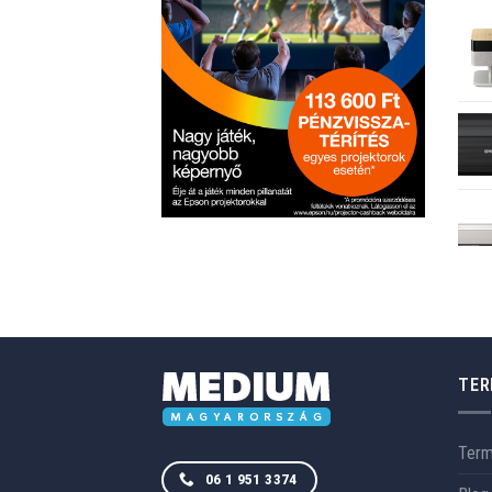
TER
Ter
06 1 951 3374