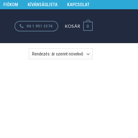
FIÓKOM
KÍVÁNSÁGLISTA
KAPCSOLAT
KOSÁR
06 1 951 3374
0