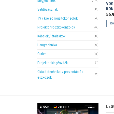
Megjelenítők
(329)
VOGE
KON
Vetítővásznak
(89)
56.
TV / kijelző rögzítőkonzolok
(62)
KO
Projektor rögzítőkonzolok
(42)
Kábelek / átalakítók
(86)
Hangtechnika
(20)
Outlet
(13)
Projektor kiegészítők
(1)
Oktatástechnikai / prezentációs
(25)
eszközök
LEG