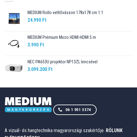
MEDIUM Rollo vetítõvászon 178x178 cm 1:1
24.990
Ft
MEDIUM Prémium Micro HDMI-HDMI 5 m
3.990
Ft
NEC PA653U projektor NP13ZL lencsével
3.099.200
Ft
06 1 951 3374
A vizuál- és hangtechnika magyarországi szakértője.
RÓLUNK