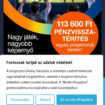
Fontosnak tartjuk az adatok védelmét
A böngészési élmény fokozása, a személyre szabott hirdetések
vagy tartalmak megjelenítése, valamint a forgalom elemzése
érdekében sütiket (cookie) használunk. A "Mindet elfogadom"
gombra kattintva hozzájárulhat a sütik használatához.
TERMÉKEK
KÍVÁNSÁGLISTA
FIÓKOM
KAPCSOLAT
VÁSÁRLÁSI FELTÉTELEK
ADATVÉDELEM
Testreszabás
Elutasít
Az összes elfogadása
Copyright 2026 © Medium Hungary Kft. Minden jog fenntartva.