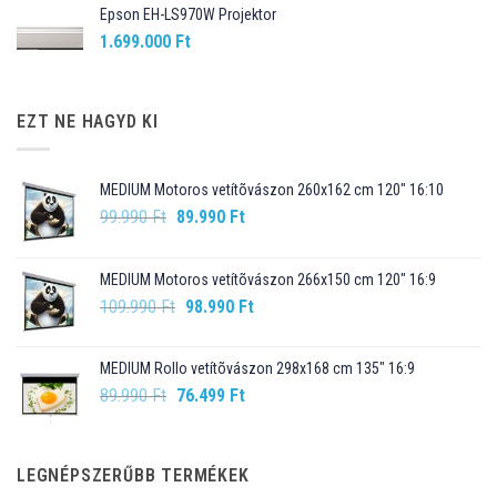
Epson EH-LS970W Projektor
1.699.000
Ft
EZT NE HAGYD KI
MEDIUM Motoros vetítõvászon 260x162 cm 120" 16:10
Original
Current
99.990
Ft
89.990
Ft
price
price
was:
is:
MEDIUM Motoros vetítõvászon 266x150 cm 120" 16:9
99.990 Ft.
89.990 Ft.
Original
Current
109.990
Ft
98.990
Ft
price
price
was:
is:
MEDIUM Rollo vetítõvászon 298x168 cm 135" 16:9
109.990 Ft.
98.990 Ft.
Original
Current
89.990
Ft
76.499
Ft
price
price
was:
is:
89.990 Ft.
76.499 Ft.
LEGNÉPSZERŰBB TERMÉKEK