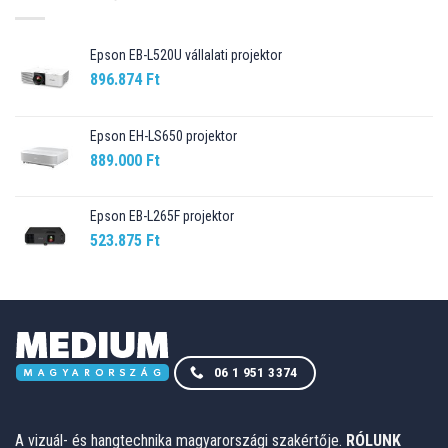
Epson EB-L520U vállalati projektor
896.874
Ft
Epson EH-LS650 projektor
889.000
Ft
Epson EB-L265F projektor
523.875
Ft
06 1 951 3374
A vizuál- és hangtechnika magyarországi szakértője.
RÓLUNK