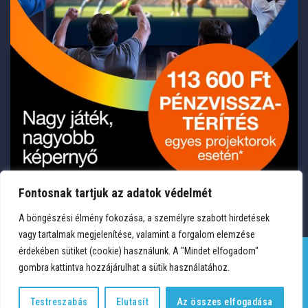
Fontosnak tartjuk az adatok védelmét
A böngészési élmény fokozása, a személyre szabott hirdetések
vagy tartalmak megjelenítése, valamint a forgalom elemzése
érdekében sütiket (cookie) használunk. A "Mindet elfogadom"
gombra kattintva hozzájárulhat a sütik használatához.
TERMÉKEK
KÍVÁNSÁGLISTA
FIÓKOM
KAPCSOLAT
VÁSÁRLÁSI FELTÉTELEK
ADATVÉDELEM
Testreszabás
Elutasít
Az összes elfogadása