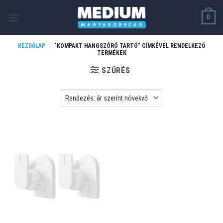
Skip
0
to
content
KEZDŐLAP
/
“KOMPAKT HANGSZÓRÓ TARTÓ” CÍMKÉVEL RENDELKEZŐ
TERMÉKEK
SZŰRÉS