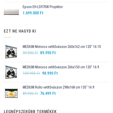
Epson EH-LS970W Projektor
1.699.000
Ft
EZT NE HAGYD KI
MEDIUM Motoros vetítõvászon 260x162 cm 120" 16:10
Original
Current
99.990
Ft
89.990
Ft
price
price
was:
is:
MEDIUM Motoros vetítõvászon 266x150 cm 120" 16:9
99.990 Ft.
89.990 Ft.
Original
Current
109.990
Ft
98.990
Ft
price
price
was:
is:
MEDIUM Rollo vetítõvászon 298x168 cm 135" 16:9
109.990 Ft.
98.990 Ft.
Original
Current
89.990
Ft
76.499
Ft
price
price
was:
is:
89.990 Ft.
76.499 Ft.
LEGNÉPSZERŰBB TERMÉKEK