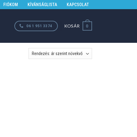
FIÓKOM
KÍVÁNSÁGLISTA
KAPCSOLAT
KOSÁR
06 1 951 3374
0