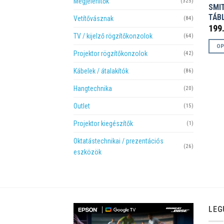
Megjelenítők
(325)
SMI
TÁB
Vetítővásznak
(84)
199
TV / kijelző rögzítőkonzolok
(64)
OP
Projektor rögzítőkonzolok
(42)
Enne
a
Kábelek / átalakítók
(86)
term
Hangtechnika
(20)
több
variá
Outlet
(15)
van.
Projektor kiegészítők
(1)
A
válto
Oktatástechnikai / prezentációs
(26)
a
eszközök
termé
válas
ki
LEG