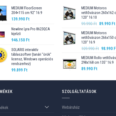
MEDIUM FloorScreen
MEDIUM Motoros
204×115 cm 92″ 16:9
vetítõvászon 260x162 
120" 16:10
139.990
Ft
Original
99.990
Ft
89.990
Ft
price
Newline Lyra Pro 8623QCA
MEDIUM Motoros
kijelző
was:
vetítõvászon 266x150 
99.990 Ft.
946.150
Ft
120" 16:9
Original
109.990
Ft
98.990
F
SOLARIS interaktív
price
táblaszoftver (tanári "örök"
MEDIUM Rollo vetítõvá
was:
licensz, Windows operációs
298x168 cm 135" 16:9
rendszerhez)
109.990 F
89.990
Ft
99.899
Ft
MÉKEK
SZOLGÁLTATÁSOK
Webáruház
mékek