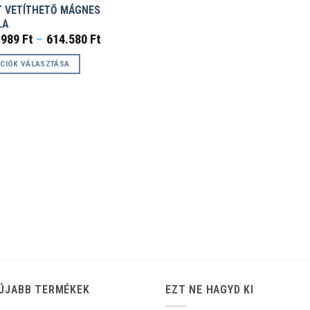
T VETÍTHETŐ MÁGNES
LA
Ártartomány:
.989
Ft
–
614.580
Ft
199.989 Ft
-
CIÓK VÁLASZTÁSA
614.580 Ft
k
éknek
ciója
zatok
koldalon
zthatók
ÚJABB TERMÉKEK
EZT NE HAGYD KI