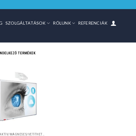
G
SZOLGÁLTATÁSOK
RÓLUNK
REFERENCIÁK
ENDELKEZŐ TERMÉKEK
INTERAKTÍV/MÁGNESES/VETÍTHETŐ TÁBLÁK