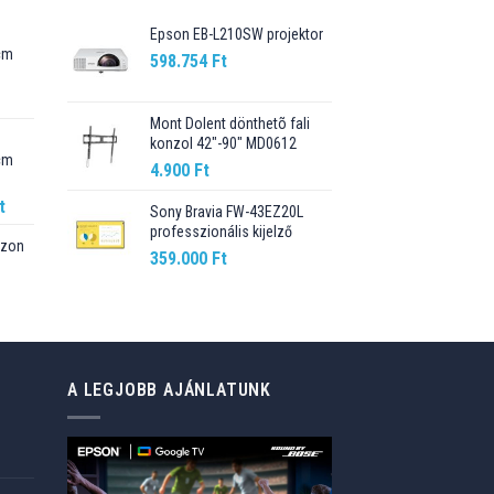
Epson EB-L210SW projektor
cm
598.754
Ft
Current
price
Mont Dolent dönthetõ fali
konzol 42"-90" MD0612
is:
cm
89.990 Ft.
4.900
Ft
Current
t
Sony Bravia FW-43EZ20L
price
professzionális kijelző
szon
is:
359.000
Ft
t.
98.990 Ft.
A LEGJOBB AJÁNLATUNK