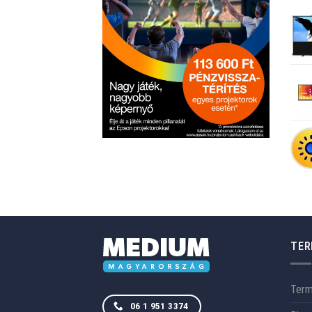
TER
Ter
06 1 951 3374