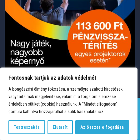
Fontosnak tartjuk az adatok védelmét
A böngészési élmény fokozása, a személyre szabott hirdetések
vagy tartalmak megjelenítése, valamint a forgalom elemzése
érdekében sütiket (cookie) használunk. A "Mindet elfogadom"
gombra kattintva hozzájárulhat a sütik használatához.
TERMÉKEK
KÍVÁNSÁGLISTA
FIÓKOM
KAPCSOLAT
VÁSÁRLÁSI FELTÉTELEK
ADATVÉDELEM
Testreszabás
Elutasít
Az összes elfogadása
Copyright 2026 © Medium Hungary Kft. Minden jog fenntartva.