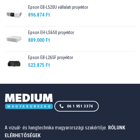
Epson EB-L520U vállalati projektor
896.874
Ft
Epson EH-LS650 projektor
889.000
Ft
Epson EB-L265F projektor
523.875
Ft
06 1 951 3374
A vizuál- és hangtechnika magyarországi szakértője.
RÓLUNK
ELÉRHETŐSÉGEK