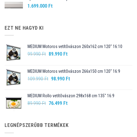
1.699.000
Ft
EZT NE HAGYD KI
MEDIUM Motoros vetítõvászon 260x162 cm 120" 16:10
Original
Current
99.990
Ft
89.990
Ft
price
price
was:
is:
MEDIUM Motoros vetítõvászon 266x150 cm 120" 16:9
99.990 Ft.
89.990 Ft.
Original
Current
109.990
Ft
98.990
Ft
price
price
was:
is:
MEDIUM Rollo vetítõvászon 298x168 cm 135" 16:9
109.990 Ft.
98.990 Ft.
Original
Current
89.990
Ft
76.499
Ft
price
price
was:
is:
89.990 Ft.
76.499 Ft.
LEGNÉPSZERŰBB TERMÉKEK