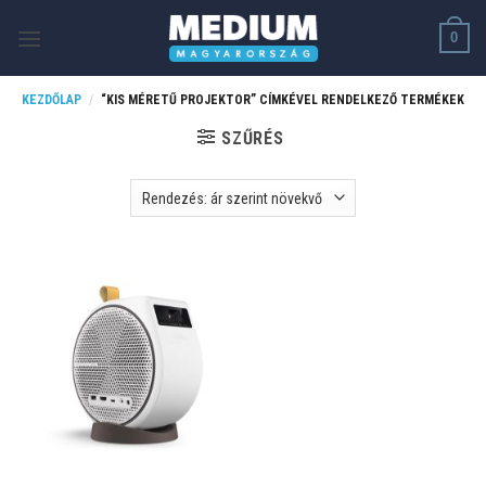
Skip
0
to
content
KEZDŐLAP
/
“KIS MÉRETŰ PROJEKTOR” CÍMKÉVEL RENDELKEZŐ TERMÉKEK
SZŰRÉS