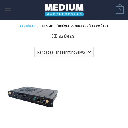
Skip
0
to
content
KEZDŐLAP
/
“ISC-5U” CÍMKÉVEL RENDELKEZŐ TERMÉKEK
SZŰRÉS