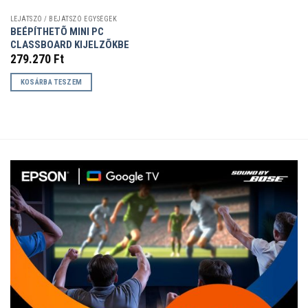
LEJÁTSZÓ / BEJÁTSZÓ EGYSÉGEK
BEÉPÍTHETÕ MINI PC
CLASSBOARD KIJELZÕKBE
279.270
Ft
KOSÁRBA TESZEM