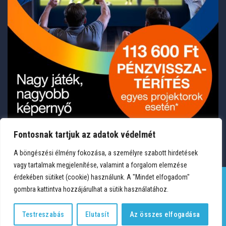
Fontosnak tartjuk az adatok védelmét
A böngészési élmény fokozása, a személyre szabott hirdetések
vagy tartalmak megjelenítése, valamint a forgalom elemzése
érdekében sütiket (cookie) használunk. A "Mindet elfogadom"
gombra kattintva hozzájárulhat a sütik használatához.
TERMÉKEK
KÍVÁNSÁGLISTA
FIÓKOM
KAPCSOLAT
VÁSÁRLÁSI FELTÉTELEK
ADATVÉDELEM
Testreszabás
Elutasít
Az összes elfogadása
Copyright 2026 © Medium Hungary Kft. Minden jog fenntartva.