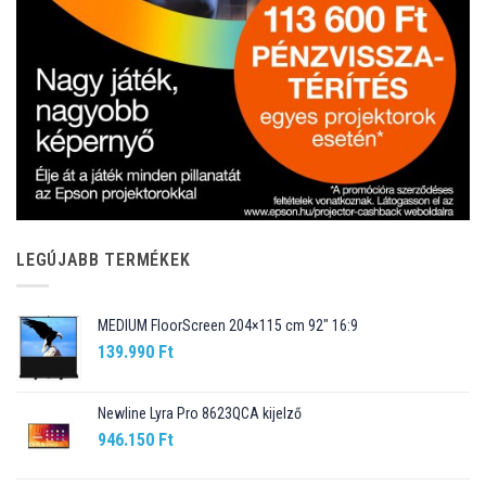
LEGÚJABB TERMÉKEK
MEDIUM FloorScreen 204×115 cm 92″ 16:9
139.990
Ft
Newline Lyra Pro 8623QCA kijelző
946.150
Ft