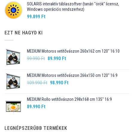
SOLARIS interaktív táblaszoftver (tanári "örök" licensz,
Windows operációs rendszerhez)
99.899
Ft
EZT NE HAGYD KI
MEDIUM Motoros vetítõvászon 260x162 cm 120" 16:10
Original
Current
99.990
Ft
89.990
Ft
price
price
was:
is:
MEDIUM Motoros vetítõvászon 266x150 cm 120" 16:9
99.990 Ft.
89.990 Ft.
Original
Current
109.990
Ft
98.990
Ft
price
price
was:
is:
MEDIUM Rollo vetítõvászon 298x168 cm 135" 16:9
109.990 Ft.
98.990 Ft.
89.990
Ft
LEGNÉPSZERŰBB TERMÉKEK