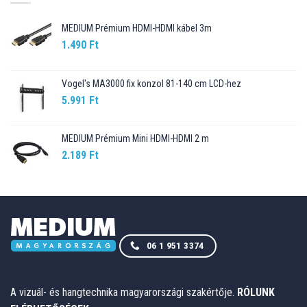
MEDIUM Prémium HDMI-HDMI kábel 3m
1.490
Ft
Vogel's MA3000 fix konzol 81-140 cm LCD-hez
5.991
Ft
MEDIUM Prémium Mini HDMI-HDMI 2 m
2.189
Ft
06 1 951 3374
A vizuál- és hangtechnika magyarországi szakértője.
RÓLUNK