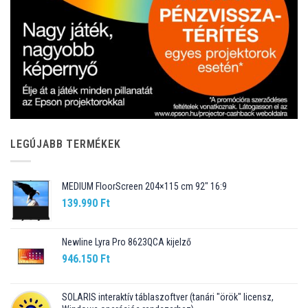
LEGÚJABB TERMÉKEK
MEDIUM FloorScreen 204×115 cm 92″ 16:9
139.990
Ft
Newline Lyra Pro 8623QCA kijelző
946.150
Ft
SOLARIS interaktív táblaszoftver (tanári "örök" licensz,