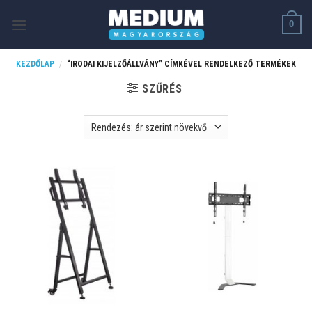
Skip
0
to
content
KEZDŐLAP
/
“IRODAI KIJELZŐÁLLVÁNY” CÍMKÉVEL RENDELKEZŐ TERMÉKEK
SZŰRÉS