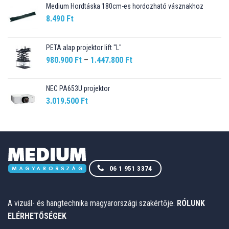
Medium Hordtáska 180cm-es hordozható vásznakhoz
8.490
Ft
PETA alap projektor lift "L"
Ártartomány:
980.900
Ft
–
1.447.800
Ft
980.900 Ft
-
NEC PA653U projektor
1.447.800 Ft
3.019.500
Ft
06 1 951 3374
A vizuál- és hangtechnika magyarországi szakértője.
RÓLUNK
ELÉRHETŐSÉGEK