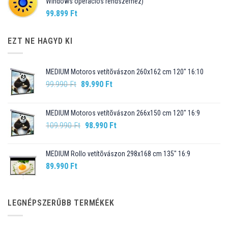
Windows operációs rendszerhez)
99.899
Ft
EZT NE HAGYD KI
MEDIUM Motoros vetítõvászon 260x162 cm 120" 16:10
Original
Current
99.990
Ft
89.990
Ft
price
price
was:
is:
MEDIUM Motoros vetítõvászon 266x150 cm 120" 16:9
99.990 Ft.
89.990 Ft.
Original
Current
109.990
Ft
98.990
Ft
price
price
was:
is:
MEDIUM Rollo vetítõvászon 298x168 cm 135" 16:9
109.990 Ft.
98.990 Ft.
89.990
Ft
LEGNÉPSZERŰBB TERMÉKEK