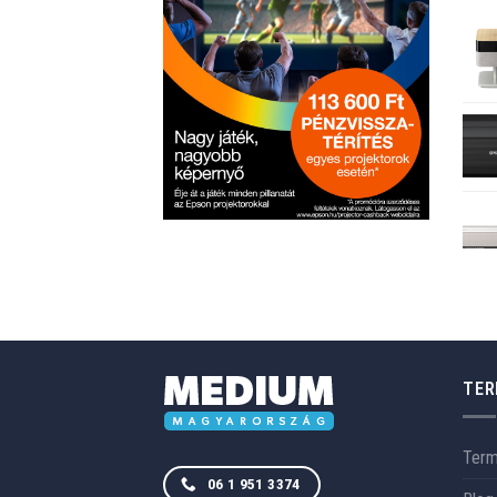
TER
Ter
06 1 951 3374