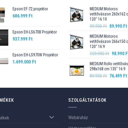
Epson EF-72 projektor
MEDIUM Motoros
vetítõvászon 260x162 
686.999
Ft
120" 16:10
Original
99.990
Ft
89.990
Ft
price
Epson EH-LS670B Projektor
MEDIUM Motoros
was:
937.999
Ft
vetítõvászon 266x150 
99.990 Ft.
120" 16:9
Original
109.990
Ft
98.990
F
Epson EH-LS970W Projektor
price
1.699.000
Ft
MEDIUM Rollo vetítõvá
was:
298x168 cm 135" 16:9
109.990 F
Original
89.990
Ft
76.499
Ft
price
was:
89.990 Ft.
MÉKEK
SZOLGÁLTATÁSOK
Webáruház
mékek