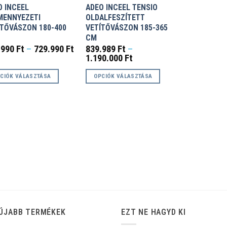
O INCEEL
ADEO INCEEL TENSIO
MENNYEZETI
OLDALFESZÍTETT
ÍTŐVÁSZON 180-400
VETÍTŐVÁSZON 185-365
CM
Ártartomány:
.990
Ft
–
729.990
Ft
839.989
Ft
–
499.990 Ft
Ártartomány:
1.190.000
Ft
-
839.989 Ft
729.990 Ft
-
CIÓK VÁLASZTÁSA
OPCIÓK VÁLASZTÁSA
1.190.000 Ft
k
Ennek
a
éknek
terméknek
több
ciója
variációja
van.
A
zatok
változatok
a
koldalon
termékoldalon
zthatók
választhatók
ÚJABB TERMÉKEK
EZT NE HAGYD KI
ki