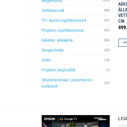
Megjelenítők
(329)
ADE
ÁLL
Vetítővásznak
(89)
VET
TV / kijelző rögzítőkonzolok
CM
(62)
499
Projektor rögzítőkonzolok
(42)
Kábelek / átalakítók
(86)
OP
Enne
Hangtechnika
(20)
a
Outlet
(13)
term
több
Projektor kiegészítők
(1)
variá
Oktatástechnikai / prezentációs
van.
(25)
eszközök
A
válto
a
termé
válas
LEG
ki