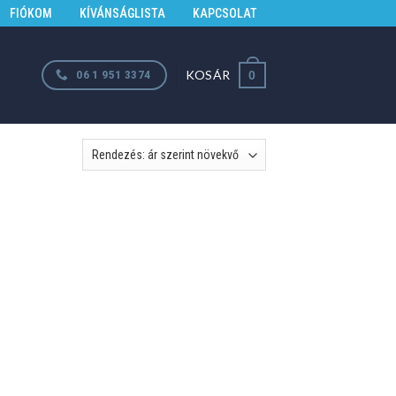
FIÓKOM
KÍVÁNSÁGLISTA
KAPCSOLAT
KOSÁR
06 1 951 3374
0