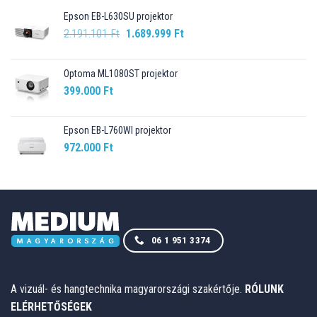
Epson EB-L630SU projektor
Original
Current
2.191.101
Ft
1.689.999
Ft
price
price
was:
is:
Optoma ML1080ST projektor
2.191.101 Ft.
1.689.999 Ft.
399.000
Ft
Epson EB-L760WI projektor
972.000
Ft
06 1 951 3374
A vizuál- és hangtechnika magyarországi szakértője.
RÓLUNK
ELÉRHETŐSÉGEK