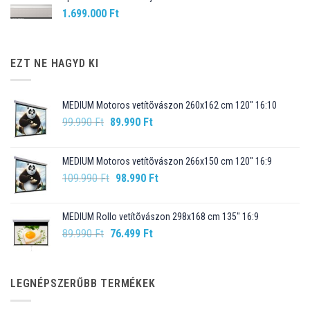
1.699.000
Ft
EZT NE HAGYD KI
MEDIUM Motoros vetítõvászon 260x162 cm 120" 16:10
Original
Current
99.990
Ft
89.990
Ft
price
price
was:
is:
MEDIUM Motoros vetítõvászon 266x150 cm 120" 16:9
99.990 Ft.
89.990 Ft.
Original
Current
109.990
Ft
98.990
Ft
price
price
was:
is:
MEDIUM Rollo vetítõvászon 298x168 cm 135" 16:9
109.990 Ft.
98.990 Ft.
Original
Current
89.990
Ft
76.499
Ft
price
price
was:
is:
89.990 Ft.
76.499 Ft.
LEGNÉPSZERŰBB TERMÉKEK