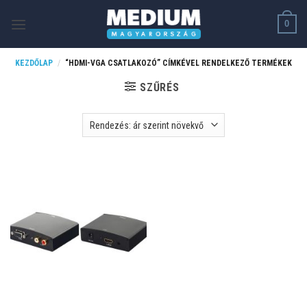
Skip
0
to
content
KEZDŐLAP
/
“HDMI-VGA CSATLAKOZÓ” CÍMKÉVEL RENDELKEZŐ TERMÉKEK
SZŰRÉS