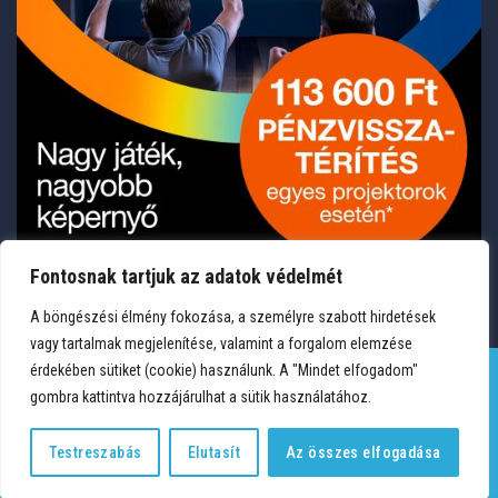
Fontosnak tartjuk az adatok védelmét
A böngészési élmény fokozása, a személyre szabott hirdetések
vagy tartalmak megjelenítése, valamint a forgalom elemzése
érdekében sütiket (cookie) használunk. A "Mindet elfogadom"
gombra kattintva hozzájárulhat a sütik használatához.
TERMÉKEK
KÍVÁNSÁGLISTA
FIÓKOM
KAPCSOLAT
VÁSÁRLÁSI FELTÉTELEK
ADATVÉDELEM
Testreszabás
Elutasít
Az összes elfogadása
Copyright 2026 © Medium Hungary Kft. Minden jog fenntartva.