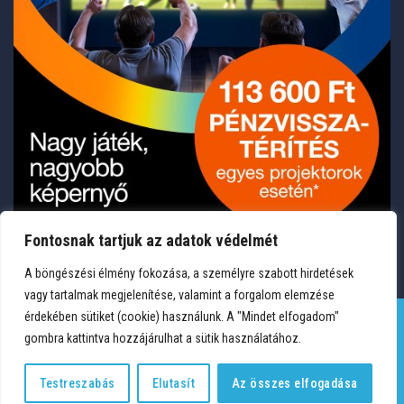
Fontosnak tartjuk az adatok védelmét
A böngészési élmény fokozása, a személyre szabott hirdetések
vagy tartalmak megjelenítése, valamint a forgalom elemzése
érdekében sütiket (cookie) használunk. A "Mindet elfogadom"
gombra kattintva hozzájárulhat a sütik használatához.
TERMÉKEK
KÍVÁNSÁGLISTA
FIÓKOM
KAPCSOLAT
VÁSÁRLÁSI FELTÉTELEK
ADATVÉDELEM
Testreszabás
Elutasít
Az összes elfogadása
Copyright 2026 © Medium Hungary Kft. Minden jog fenntartva.