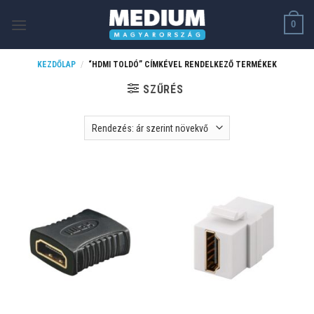
Skip
0
to
content
KEZDŐLAP
/
“HDMI TOLDÓ” CÍMKÉVEL RENDELKEZŐ TERMÉKEK
SZŰRÉS