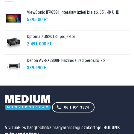
ViewSonic IFP65G1 interaktív üzleti kijelző, 65", 4K UHD
589.500
Ft
Optoma ZU820TST projektor
2.491.000
Ft
Denon AVR-X2800H Házimozi rádióerõsító 7.2
389.990
Ft
06 1 951 3374
A vizuál- és hangtechnika magyarországi szakértője.
RÓLUNK