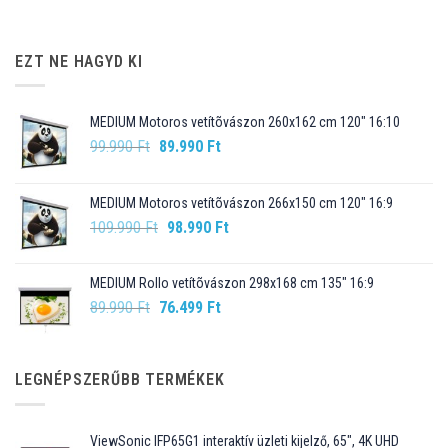
EZT NE HAGYD KI
MEDIUM Motoros vetítõvászon 260x162 cm 120" 16:10
Original
Current
99.990
Ft
89.990
Ft
price
price
was:
is:
MEDIUM Motoros vetítõvászon 266x150 cm 120" 16:9
99.990 Ft.
89.990 Ft.
Original
Current
109.990
Ft
98.990
Ft
price
price
was:
is:
MEDIUM Rollo vetítõvászon 298x168 cm 135" 16:9
109.990 Ft.
98.990 Ft.
Original
Current
89.990
Ft
76.499
Ft
price
price
was:
is:
89.990 Ft.
76.499 Ft.
LEGNÉPSZERŰBB TERMÉKEK
ViewSonic IFP65G1 interaktív üzleti kijelző, 65", 4K UHD