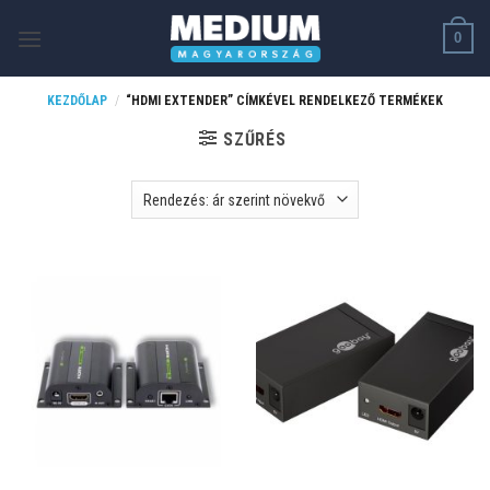
Skip
0
to
content
KEZDŐLAP
/
“HDMI EXTENDER” CÍMKÉVEL RENDELKEZŐ TERMÉKEK
SZŰRÉS