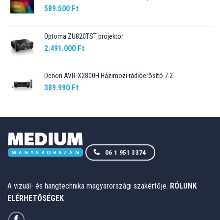
589.500
Ft
Optoma ZU820TST projektor
2.491.000
Ft
Denon AVR-X2800H Házimozi rádióerõsító 7.2
389.990
Ft
06 1 951 3374
A vizuál- és hangtechnika magyarországi szakértője.
RÓLUNK
ELÉRHETŐSÉGEK