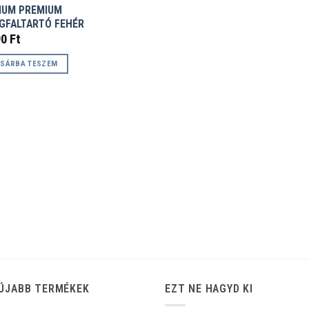
IUM PREMIUM
GFALTARTÓ FEHÉR
90
Ft
SÁRBA TESZEM
ÚJABB TERMÉKEK
EZT NE HAGYD KI