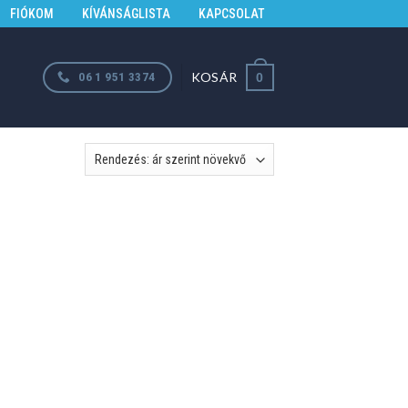
FIÓKOM
KÍVÁNSÁGLISTA
KAPCSOLAT
KOSÁR
06 1 951 3374
0