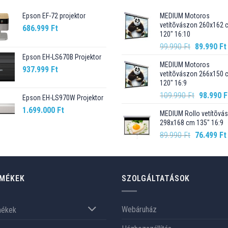
Epson EF-72 projektor
MEDIUM Motoros
vetítõvászon 260x162 
686.999
Ft
120" 16:10
Original
99.990
Ft
89.990
Ft
price
Epson EH-LS670B Projektor
MEDIUM Motoros
was:
937.999
Ft
vetítõvászon 266x150 
99.990 Ft.
120" 16:9
Original
109.990
Ft
98.990
F
Epson EH-LS970W Projektor
price
1.699.000
Ft
MEDIUM Rollo vetítõvá
was:
298x168 cm 135" 16:9
109.990 F
Original
89.990
Ft
76.499
Ft
price
was:
89.990 Ft.
MÉKEK
SZOLGÁLTATÁSOK
Webáruház
mékek