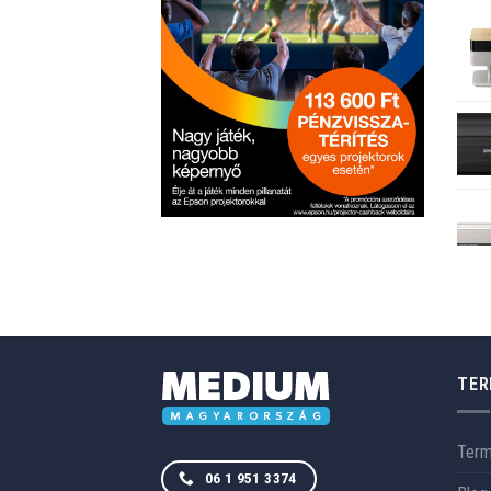
TER
Ter
06 1 951 3374