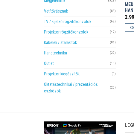
Megjelenítők
(329)
MED
HAN
Vetítővásznak
(89)
2.9
TV / kijelző rögzítőkonzolok
(62)
KO
Projektor rögzítőkonzolok
(42)
Kábelek / átalakítók
(86)
Hangtechnika
(20)
Outlet
(13)
Projektor kiegészítők
(1)
Oktatástechnikai / prezentációs
(25)
eszközök
LEG