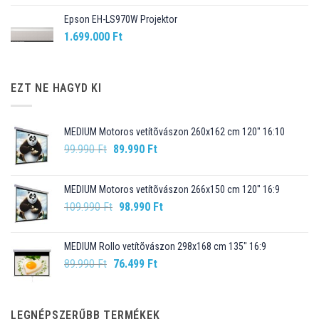
Epson EH-LS970W Projektor
1.699.000
Ft
EZT NE HAGYD KI
MEDIUM Motoros vetítõvászon 260x162 cm 120" 16:10
Original
Current
99.990
Ft
89.990
Ft
price
price
was:
is:
MEDIUM Motoros vetítõvászon 266x150 cm 120" 16:9
99.990 Ft.
89.990 Ft.
Original
Current
109.990
Ft
98.990
Ft
price
price
was:
is:
MEDIUM Rollo vetítõvászon 298x168 cm 135" 16:9
109.990 Ft.
98.990 Ft.
Original
Current
89.990
Ft
76.499
Ft
price
price
was:
is:
89.990 Ft.
76.499 Ft.
LEGNÉPSZERŰBB TERMÉKEK