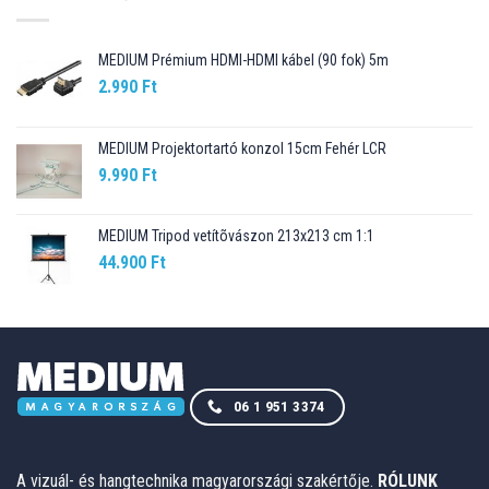
MEDIUM Prémium HDMI-HDMI kábel (90 fok) 5m
2.990
Ft
MEDIUM Projektortartó konzol 15cm Fehér LCR
9.990
Ft
MEDIUM Tripod vetítõvászon 213x213 cm 1:1
44.900
Ft
06 1 951 3374
A vizuál- és hangtechnika magyarországi szakértője.
RÓLUNK