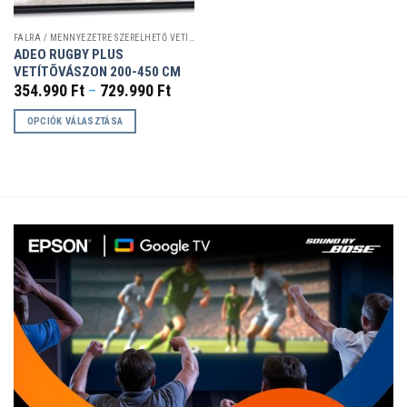
FALRA / MENNYEZETRE SZERELHETŐ VETÍTŐVÁSZNAK
ADEO RUGBY PLUS
VETÍTÕVÁSZON 200-450 CM
Ártartomány:
354.990
Ft
–
729.990
Ft
354.990 Ft
-
OPCIÓK VÁLASZTÁSA
729.990 Ft
Ennek
a
terméknek
több
variációja
van.
A
változatok
a
termékoldalon
választhatók
ki