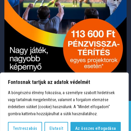
Fontosnak tartjuk az adatok védelmét
A böngészési élmény fokozása, a személyre szabott hirdetések
vagy tartalmak megjelenítése, valamint a forgalom elemzése
érdekében sütiket (cookie) használunk. A "Mindet elfogadom"
gombra kattintva hozzájárulhat a sütik használatához.
TERMÉKEK
KÍVÁNSÁGLISTA
FIÓKOM
KAPCSOLAT
VÁSÁRLÁSI FELTÉTELEK
ADATVÉDELEM
Testreszabás
Elutasít
Az összes elfogadása