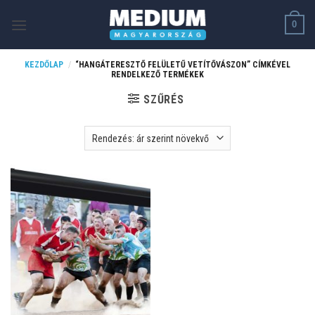
Skip
0
to
content
KEZDŐLAP
/
“HANGÁTERESZTŐ FELÜLETŰ VETÍTŐVÁSZON” CÍMKÉVEL
RENDELKEZŐ TERMÉKEK
SZŰRÉS