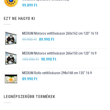
99.899
Ft
EZT NE HAGYD KI
MEDIUM Motoros vetítõvászon 260x162 cm 120" 16:10
Original
Current
99.990
Ft
89.990
Ft
price
price
was:
is:
MEDIUM Motoros vetítõvászon 266x150 cm 120" 16:9
99.990 Ft.
89.990 Ft.
Original
Current
109.990
Ft
98.990
Ft
price
price
was:
is:
MEDIUM Rollo vetítõvászon 298x168 cm 135" 16:9
109.990 Ft.
98.990 Ft.
89.990
Ft
LEGNÉPSZERŰBB TERMÉKEK