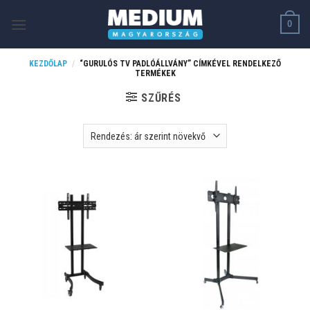
Skip
0
to
content
KEZDŐLAP
/
“GURULÓS TV PADLÓÁLLVÁNY” CÍMKÉVEL RENDELKEZŐ
TERMÉKEK
SZŰRÉS