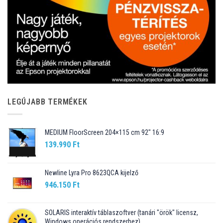
LEGÚJABB TERMÉKEK
MEDIUM FloorScreen 204×115 cm 92″ 16:9
139.990
Ft
Newline Lyra Pro 8623QCA kijelző
946.150
Ft
SOLARIS interaktív táblaszoftver (tanári "örök" licensz,
Windows operációs rendszerhez)