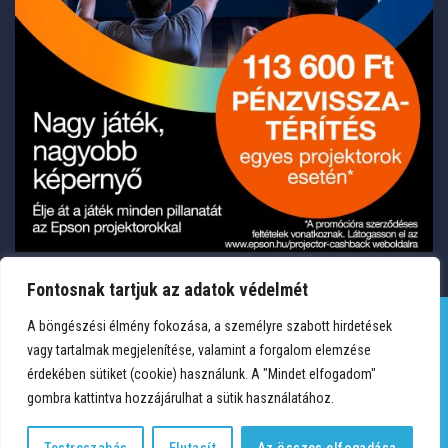
Fontosnak tartjuk az adatok védelmét
A böngészési élmény fokozása, a személyre szabott hirdetések
vagy tartalmak megjelenítése, valamint a forgalom elemzése
TERMÉKEK
KÍVÁNSÁGLISTA
FIÓKOM
KAPCSOLAT
érdekében sütiket (cookie) használunk. A "Mindet elfogadom"
VÁSÁRLÁSI FELTÉTELEK
ADATVÉDELEM
gombra kattintva hozzájárulhat a sütik használatához.
Copyright 2026 © Medium Hungary Kft. Minden jog fenntartva.