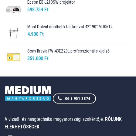
Epson EB-L210SW projektor
598.754
Ft
Mont Dolent dönthetõ fali konzol 42"-90" MD0612
4.900
Ft
Sony Bravia FW-43EZ20L professzionális kijelző
359.000
Ft
06 1 951 3374
A vizuál- és hangtechnika magyarországi szakértője.
RÓLUNK
ELÉRHETŐSÉGEK