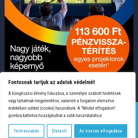
Fontosnak tartjuk az adatok védelmét
A böngészési élmény fokozása, a személyre szabott hirdetések
vagy tartalmak megjelenítése, valamint a forgalom elemzése
érdekében sütiket (cookie) használunk. A "Mindet elfogadom"
gombra kattintva hozzájárulhat a sütik használatához.
TERMÉKEK
KÍVÁNSÁGLISTA
FIÓKOM
KAPCSOLAT
VÁSÁRLÁSI FELTÉTELEK
ADATVÉDELEM
Testreszabás
Elutasít
Az összes elfogadása
Copyright 2026 © Medium Hungary Kft. Minden jog fenntartva.