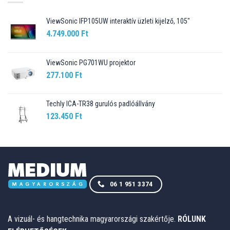
ViewSonic IFP105UW interaktív üzleti kijelző, 105"
4.749.000
Ft
ViewSonic PG701WU projektor
277.100
Ft
Techly ICA-TR38 gurulós padlóállvány
123.450
Ft
06 1 951 3374
A vizuál- és hangtechnika magyarországi szakértője.
RÓLUNK