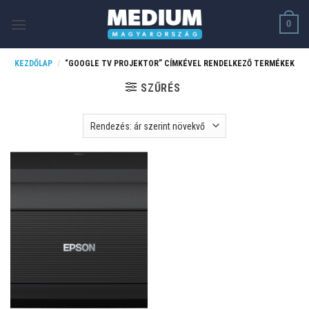
Skip
0
to
content
KEZDŐLAP
/
“GOOGLE TV PROJEKTOR” CÍMKÉVEL RENDELKEZŐ TERMÉKEK
SZŰRÉS