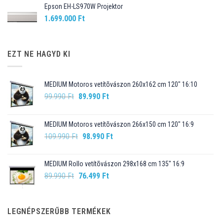
Epson EH-LS970W Projektor
1.699.000
Ft
EZT NE HAGYD KI
MEDIUM Motoros vetítõvászon 260x162 cm 120" 16:10
Original
Current
99.990
Ft
89.990
Ft
price
price
was:
is:
MEDIUM Motoros vetítõvászon 266x150 cm 120" 16:9
99.990 Ft.
89.990 Ft.
Original
Current
109.990
Ft
98.990
Ft
price
price
was:
is:
MEDIUM Rollo vetítõvászon 298x168 cm 135" 16:9
109.990 Ft.
98.990 Ft.
Original
Current
89.990
Ft
76.499
Ft
price
price
was:
is:
89.990 Ft.
76.499 Ft.
LEGNÉPSZERŰBB TERMÉKEK