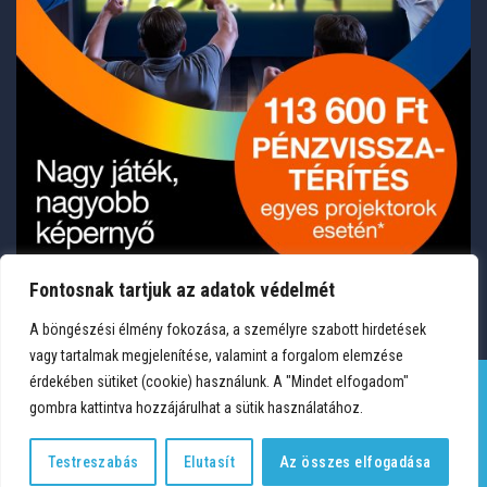
Fontosnak tartjuk az adatok védelmét
A böngészési élmény fokozása, a személyre szabott hirdetések
vagy tartalmak megjelenítése, valamint a forgalom elemzése
érdekében sütiket (cookie) használunk. A "Mindet elfogadom"
gombra kattintva hozzájárulhat a sütik használatához.
TERMÉKEK
KÍVÁNSÁGLISTA
FIÓKOM
KAPCSOLAT
VÁSÁRLÁSI FELTÉTELEK
ADATVÉDELEM
Testreszabás
Elutasít
Az összes elfogadása
Copyright 2026 © Medium Hungary Kft. Minden jog fenntartva.