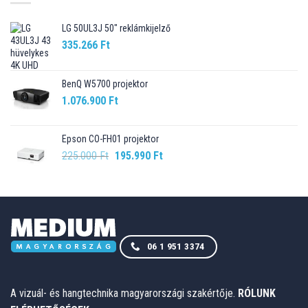
LG 50UL3J 50" reklámkijelző
335.266
Ft
BenQ W5700 projektor
1.076.900
Ft
Epson CO-FH01 projektor
Original
Current
225.000
Ft
195.990
Ft
price
price
was:
is:
225.000 Ft.
195.990 Ft.
06 1 951 3374
A vizuál- és hangtechnika magyarországi szakértője.
RÓLUNK