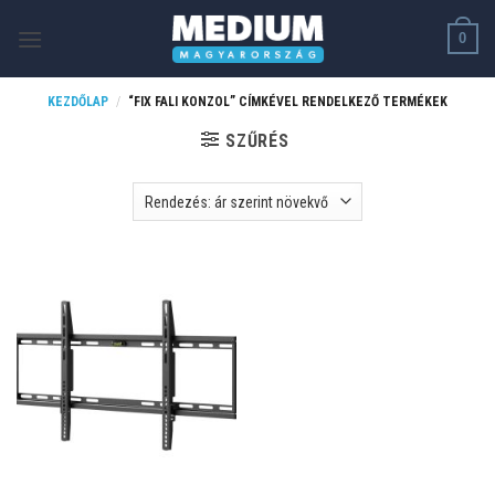
Skip
0
to
content
KEZDŐLAP
/
“FIX FALI KONZOL” CÍMKÉVEL RENDELKEZŐ TERMÉKEK
SZŰRÉS