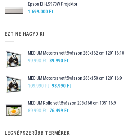
Epson EH-LS970W Projektor
1.699.000
Ft
EZT NE HAGYD KI
MEDIUM Motoros vetítõvászon 260x162 cm 120" 16:10
Original
Current
99.990
Ft
89.990
Ft
price
price
was:
is:
MEDIUM Motoros vetítõvászon 266x150 cm 120" 16:9
99.990 Ft.
89.990 Ft.
Original
Current
109.990
Ft
98.990
Ft
price
price
was:
is:
MEDIUM Rollo vetítõvászon 298x168 cm 135" 16:9
109.990 Ft.
98.990 Ft.
Original
Current
89.990
Ft
76.499
Ft
price
price
was:
is:
89.990 Ft.
76.499 Ft.
LEGNÉPSZERŰBB TERMÉKEK