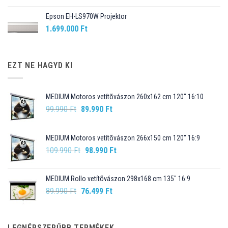
Epson EH-LS970W Projektor
1.699.000
Ft
EZT NE HAGYD KI
MEDIUM Motoros vetítõvászon 260x162 cm 120" 16:10
Original
Current
99.990
Ft
89.990
Ft
price
price
was:
is:
MEDIUM Motoros vetítõvászon 266x150 cm 120" 16:9
99.990 Ft.
89.990 Ft.
Original
Current
109.990
Ft
98.990
Ft
price
price
was:
is:
MEDIUM Rollo vetítõvászon 298x168 cm 135" 16:9
109.990 Ft.
98.990 Ft.
Original
Current
89.990
Ft
76.499
Ft
price
price
was:
is:
89.990 Ft.
76.499 Ft.
LEGNÉPSZERŰBB TERMÉKEK