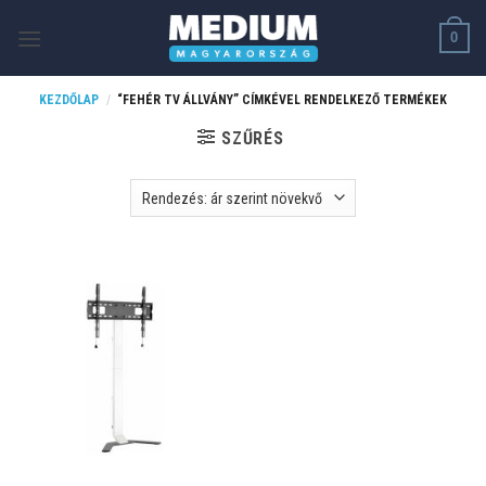
Skip
0
to
content
KEZDŐLAP
/
“FEHÉR TV ÁLLVÁNY” CÍMKÉVEL RENDELKEZŐ TERMÉKEK
SZŰRÉS