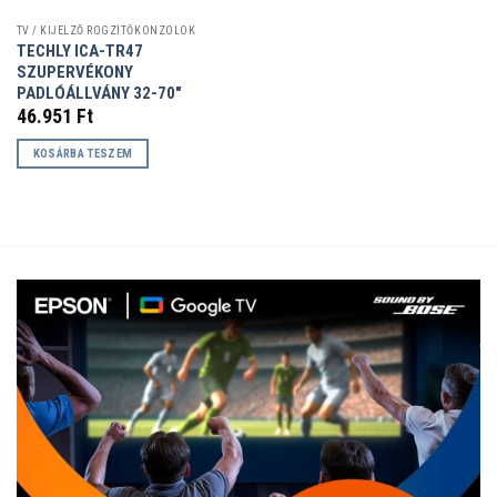
TV / KIJELZŐ RÖGZÍTŐKONZOLOK
TECHLY ICA-TR47
SZUPERVÉKONY
PADLÓÁLLVÁNY 32-70″
46.951
Ft
KOSÁRBA TESZEM