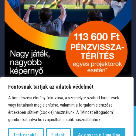
Fontosnak tartjuk az adatok védelmét
A böngészési élmény fokozása, a személyre szabott hirdetések
vagy tartalmak megjelenítése, valamint a forgalom elemzése
érdekében sütiket (cookie) használunk. A "Mindet elfogadom"
gombra kattintva hozzájárulhat a sütik használatához.
TERMÉKEK
KÍVÁNSÁGLISTA
FIÓKOM
KAPCSOLAT
VÁSÁRLÁSI FELTÉTELEK
ADATVÉDELEM
Testreszabás
Elutasít
Az összes elfogadása