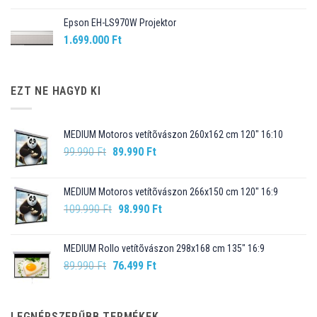
Epson EH-LS970W Projektor
1.699.000
Ft
EZT NE HAGYD KI
MEDIUM Motoros vetítõvászon 260x162 cm 120" 16:10
Original
Current
99.990
Ft
89.990
Ft
price
price
was:
is:
MEDIUM Motoros vetítõvászon 266x150 cm 120" 16:9
99.990 Ft.
89.990 Ft.
Original
Current
109.990
Ft
98.990
Ft
price
price
was:
is:
MEDIUM Rollo vetítõvászon 298x168 cm 135" 16:9
109.990 Ft.
98.990 Ft.
Original
Current
89.990
Ft
76.499
Ft
price
price
was:
is:
89.990 Ft.
76.499 Ft.
LEGNÉPSZERŰBB TERMÉKEK