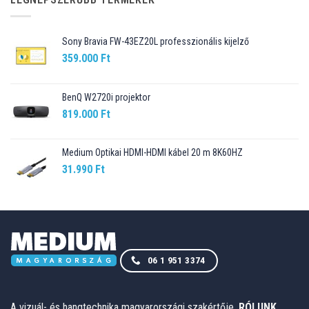
Sony Bravia FW-43EZ20L professzionális kijelző
359.000
Ft
BenQ W2720i projektor
819.000
Ft
Medium Optikai HDMI-HDMI kábel 20 m 8K60HZ
31.990
Ft
06 1 951 3374
A vizuál- és hangtechnika magyarországi szakértője.
RÓLUNK