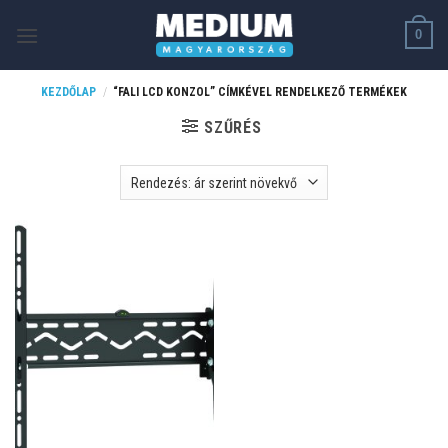
Skip
0
to
content
KEZDŐLAP
/
“FALI LCD KONZOL” CÍMKÉVEL RENDELKEZŐ TERMÉKEK
SZŰRÉS