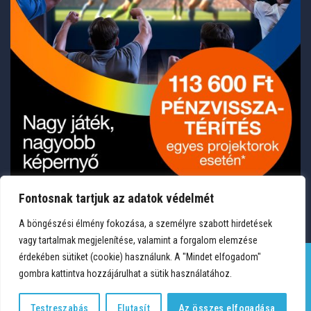
Fontosnak tartjuk az adatok védelmét
A böngészési élmény fokozása, a személyre szabott hirdetések
vagy tartalmak megjelenítése, valamint a forgalom elemzése
érdekében sütiket (cookie) használunk. A "Mindet elfogadom"
gombra kattintva hozzájárulhat a sütik használatához.
TERMÉKEK
KÍVÁNSÁGLISTA
FIÓKOM
KAPCSOLAT
VÁSÁRLÁSI FELTÉTELEK
ADATVÉDELEM
Testreszabás
Elutasít
Az összes elfogadása